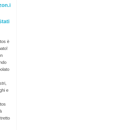
on.i
tati
tos è
nato!
un
ndo
olato
tri,
ghi e
tos
à
tretto