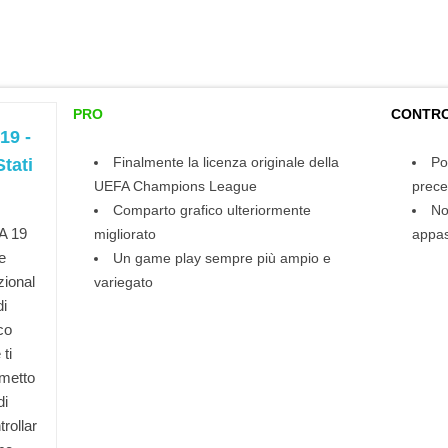
PRO
CONTR
19 -
Finalmente la licenza originale della
Po
tati
UEFA Champions League
prec
Comparto grafico ulteriormente
No
A 19
migliorato
appas
e
Un game play sempre più ampio e
zional
variegato
di
co
ti
metto
di
trollar