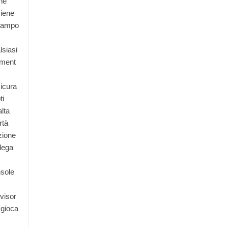
he
iene
campo
lsiasi
ment
icura
ti
alta
rtà
zione
lega
sole
evisor
 gioca