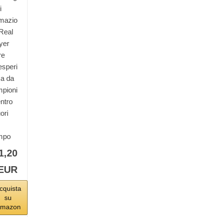
i
mazio
Real
yer
re
esperi
a da
pioni
entro
ori
mpo
1,20
EUR
cquista
su
mazon