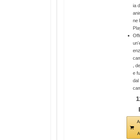
ia d
ani
ne 
Pla
Off
un'
enz
cam
, d
e fu
dal
ca
1
A
A