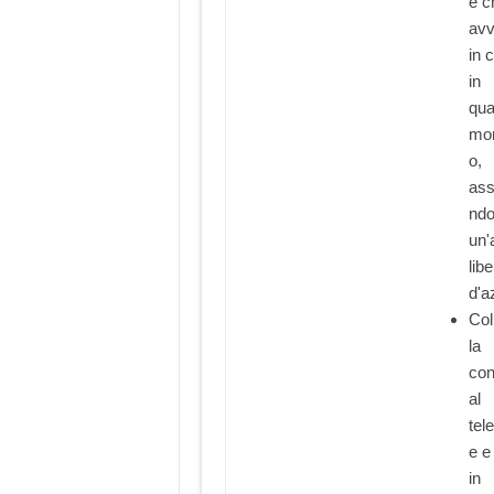
e c
avv
in 
in
qua
mo
o,
ass
ndo
un'
libe
d'a
Col
la
con
al
tel
e e
in