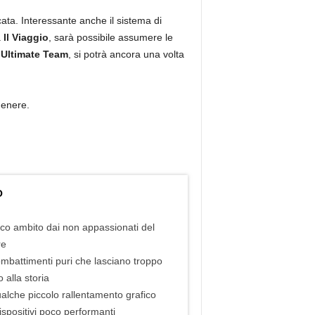
cata. Interessante anche il sistema di
à
Il Viaggio
, sarà possibile assumere le
 Ultimate Team
, si potrà ancora una volta
genere.
O
co ambito dai non appassionati del
re
mbattimenti puri che lasciano troppo
 alla storia
alche piccolo rallentamento grafico
ispositivi poco performanti