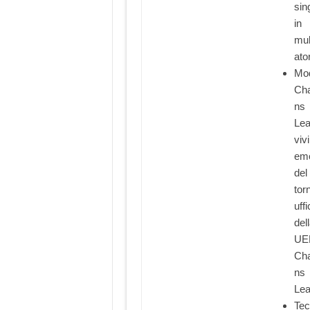
sin
in
mul
ato
Mod
Ch
ns
Lea
vivi
emo
del
tor
uffi
del
UE
Ch
ns
Le
Tec