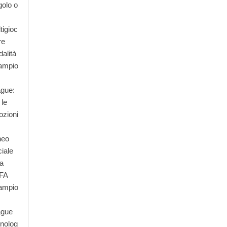
golo o
tigioc
re
alità
ampio
gue:
 le
zioni
neo
ciale
la
FA
ampio
ague
nolog