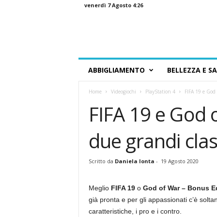
venerdì 7 Agosto 4:26
G
ABBIGLIAMENTO
BELLEZZA E S
u
i
Home
Videogiochi
PlayStation 4
FIFA 19 e God 
d
a
FIFA 19 e God 
a
l
due grandi clas
l
o
S
Scritto da
Daniela Ionta
-
19 Agosto 2020
h
o
p
Meglio
FIFA 19
o
God of War – Bonus Ed
p
già pronta e per gli appassionati c’è solta
i
caratteristiche, i pro e i contro.
n