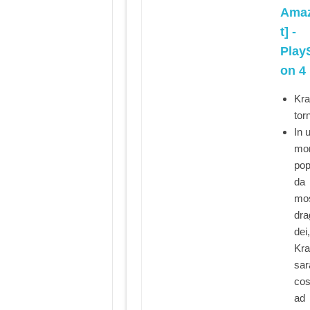
Amaz
t] -
PlayS
on 4
Kra
tor
In 
mo
pop
da
mos
dra
dei,
Kra
sar
cos
ad