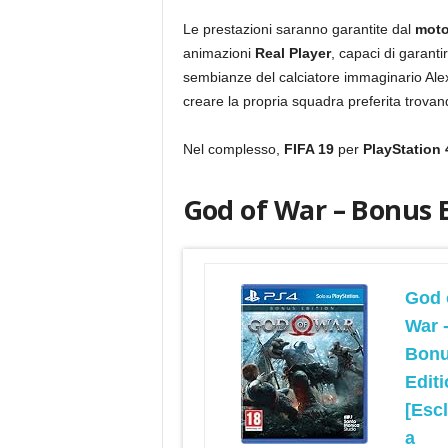
Le prestazioni saranno garantite dal
moto
animazioni
Real Player
, capaci di garant
sembianze del calciatore immaginario Alex 
creare la propria squadra preferita trovan
Nel complesso,
FIFA 19
per
PlayStation 
God of War – Bonus 
God 
War 
Bon
Edit
[Esc
a