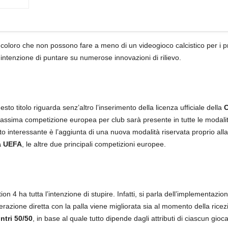
 coloro che non possono fare a meno di un videogioco calcistico per i pr
intenzione di puntare su numerose innovazioni di rilievo.
to titolo riguarda senz’altro l’inserimento della licenza ufficiale della
C
sima competizione europea per club sarà presente in tutte le modalità p
 interessante è l’aggiunta di una nuova modalità riservata proprio all
a UEFA
, le altre due principali competizioni europee.
n 4 ha tutta l’intenzione di stupire. Infatti, si parla dell’implementazione
nterazione diretta con la palla viene migliorata sia al momento della ricez
ntri 50/50
, in base al quale tutto dipende dagli attributi di ciascun gioca