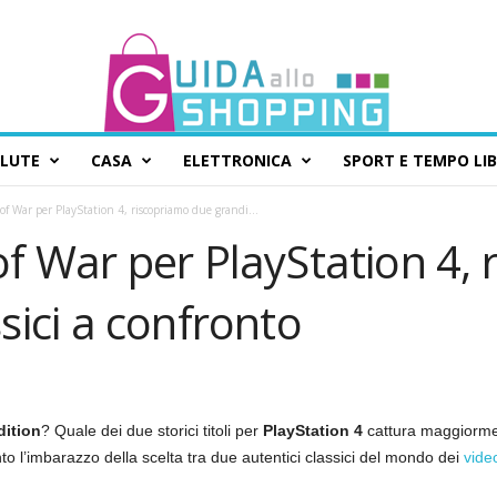
ALUTE
CASA
ELETTRONICA
SPORT E TEMPO LI
of War per PlayStation 4, riscopriamo due grandi...
of War per PlayStation 4,
sici a confronto
ition
? Quale dei due storici titoli per
PlayStation 4
cattura maggiorment
nto l’imbarazzo della scelta tra due autentici classici del mondo dei
vid