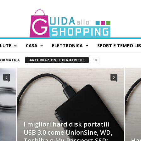
ALUTE
CASA
ELETTRONICA
SPORT E TEMPO LI
FORMATICA
ARCHIVIAZIONE E PERIFERICHE
0
0
I migliori hard disk portatili
USB 3.0 come UnionSine, WD,
Toshiba e My Passport SSD:
Har