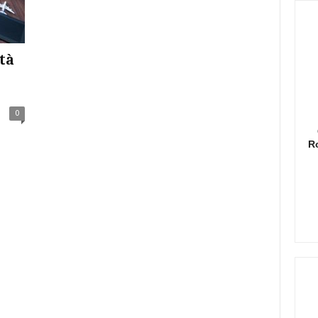
tà
0
R