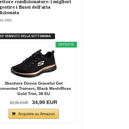
ettore condizionatore: i migliori
gestire i flussi dell’aria
izionata
lio 2026
PIU’ VENDUTI DELLA SETTIMANA
OFFERTA
Skechers Donna Graceful Get
onnected Trainers, Black Mesh/Rose
Gold Trim, 38 EU
34,99 EUR
59,95 EUR
Acquista su Amazon