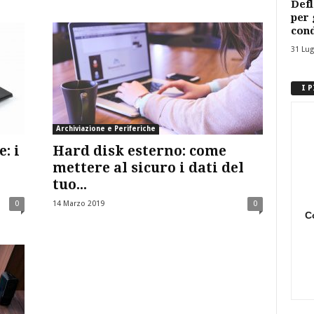
Defl
per 
cond
31 Lug
I 
Archiviazione e Periferiche
: i
Hard disk esterno: come
mettere al sicuro i dati del
tuo...
0
14 Marzo 2019
0
C