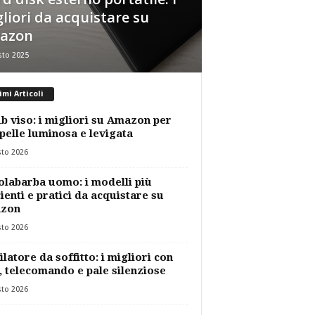
liori da acquistare su
azon
sto 2025
imi Articoli
b viso: i migliori su Amazon per
pelle luminosa e levigata
sto 2026
labarba uomo: i modelli più
cienti e pratici da acquistare su
zon
sto 2026
ilatore da soffitto: i migliori con
, telecomando e pale silenziose
sto 2026