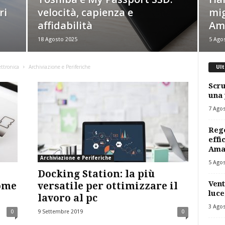
ri
velocità, capienza e
mig
affidabilità
Am
18 Agosto 2025
5 Ago
ettronica
Archiviazione e Periferiche
Ult
Scru
una 
7 Ago
Rego
effi
Ama
Archiviazione e Periferiche
5 Ago
Docking Station: la più
Vent
come
versatile per ottimizzare il
luce
lavoro al pc
3 Ago
0
9 Settembre 2019
0