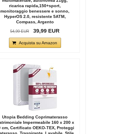
multimateriale, autonomia 21gg,
ricarica rapida,150+sport,
monitoraggio benessere e sonno,
HyperOS 2.0, resistente 5ATM,
Compass, Argento
39,99 EUR
54,99 EUR
Acquista su Amazon
Utopia Bedding Coprimaterasso
trimoniale Impermeabile 160 x 200 x
 cm, Certificato OEKO-TEX, Proteggi
terasso, Traspirante, Lavabile, Stile