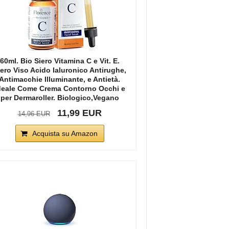
60ml. Bio Siero Vitamina C e Vit. E.
iero Viso Acido Ialuronico Antirughe,
Antimacchie Illuminante, e Antietà.
deale Come Crema Contorno Occhi e
per Dermaroller. Biologico,Vegano
11,99 EUR
14,96 EUR
Acquista su Amazon