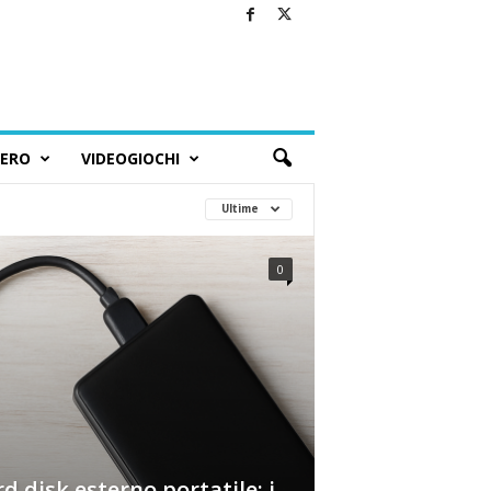
BERO
VIDEOGIOCHI
Ultime
0
d disk esterno portatile: i