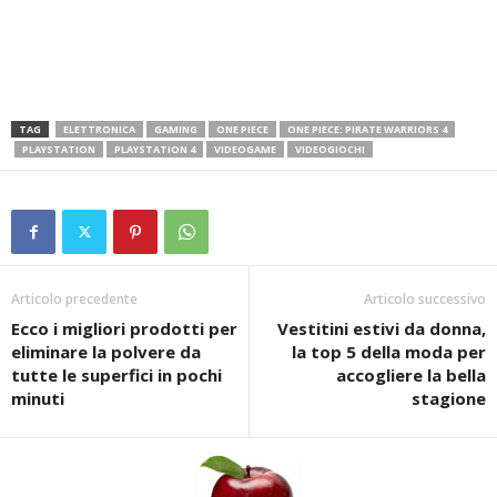
TAG
ELETTRONICA
GAMING
ONE PIECE
ONE PIECE: PIRATE WARRIORS 4
PLAYSTATION
PLAYSTATION 4
VIDEOGAME
VIDEOGIOCHI
Articolo precedente
Articolo successivo
Ecco i migliori prodotti per
Vestitini estivi da donna,
eliminare la polvere da
la top 5 della moda per
tutte le superfici in pochi
accogliere la bella
minuti
stagione