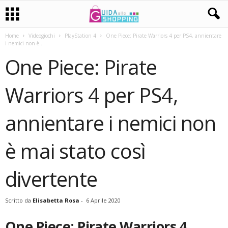
Home
Videogiochi
PlayStation 4
One Piece: Pirate Warriors 4 per PS4, annientare
i nemici non è...
One Piece: Pirate
Warriors 4 per PS4,
annientare i nemici non
è mai stato così
divertente
Scritto da
Elisabetta Rosa
-
6 Aprile 2020
One Piece: Pirate Warriors 4