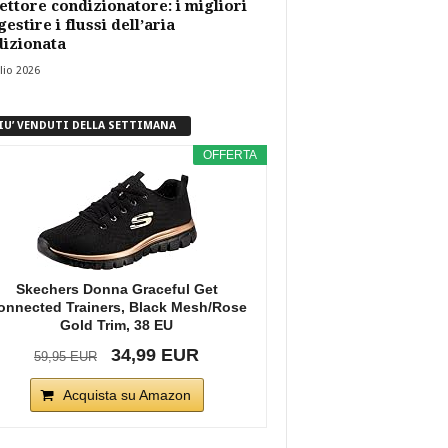
ettore condizionatore: i migliori
gestire i flussi dell’aria
izionata
lio 2026
PIU’ VENDUTI DELLA SETTIMANA
OFFERTA
Skechers Donna Graceful Get
onnected Trainers, Black Mesh/Rose
Gold Trim, 38 EU
34,99 EUR
59,95 EUR
Acquista su Amazon