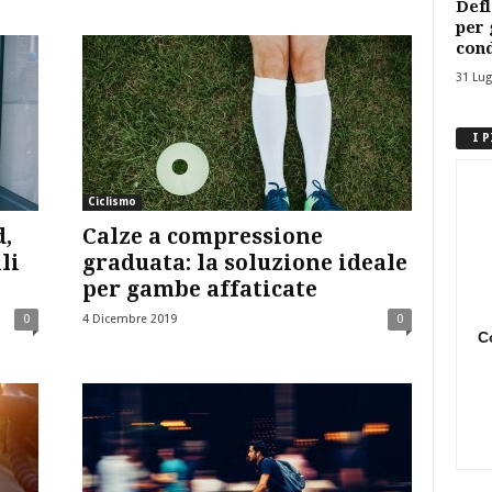
Defl
per 
cond
31 Lug
I 
Ciclismo
d,
Calze a compressione
li
graduata: la soluzione ideale
per gambe affaticate
0
4 Dicembre 2019
0
C