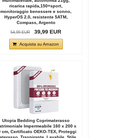
multimateriale, autonomia 21gg,
ricarica rapida,150+sport,
monitoraggio benessere e sonno,
HyperOS 2.0, resistente 5ATM,
Compass, Argento
39,99 EUR
54,99 EUR
Acquista su Amazon
Utopia Bedding Coprimaterasso
trimoniale Impermeabile 160 x 200 x
 cm, Certificato OEKO-TEX, Proteggi
terasso, Traspirante, Lavabile, Stile