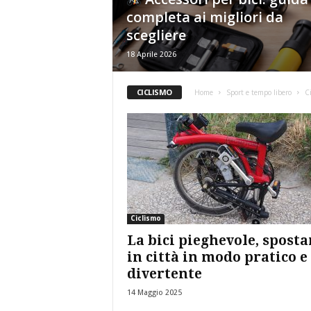
g
completa ai migliori da
scegliere
18 Aprile 2026
CICLISMO
Home
Sport e tempo libero
C
Ciclismo
La bici pieghevole, sposta
in città in modo pratico e
divertente
14 Maggio 2025