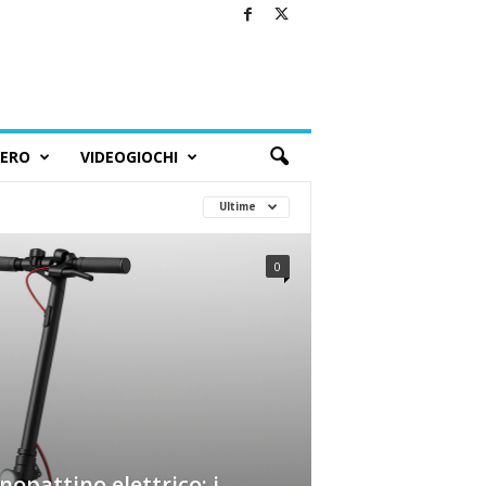
BERO
VIDEOGIOCHI
Ultime
0
opattino elettrico: i