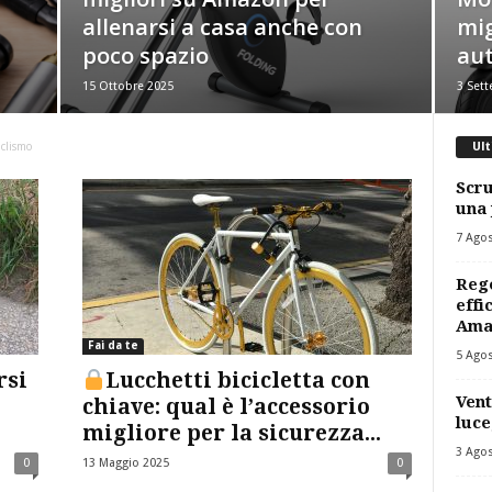
allenarsi a casa anche con
mig
poco spazio
aut
15 Ottobre 2025
3 Set
iclismo
Ult
Scru
una 
7 Ago
Rego
effi
Ama
Fai da te
5 Ago
rsi
Lucchetti bicicletta con
Vent
chiave: qual è l’accessorio
luce
migliore per la sicurezza...
3 Ago
0
13 Maggio 2025
0