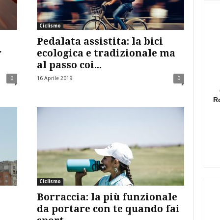
Ciclismo
Pedalata assistita: la bici
r
ecologica e tradizionale ma
al passo coi...
0
16 Aprile 2019
0
R
Ciclismo
Borraccia: la più funzionale
da portare con te quando fai