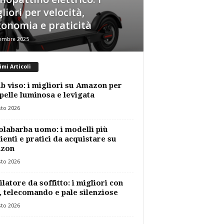
liori per velocità,
onomia e praticità
tembre 2025
imi Articoli
b viso: i migliori su Amazon per
pelle luminosa e levigata
sto 2026
labarba uomo: i modelli più
cienti e pratici da acquistare su
zon
sto 2026
ilatore da soffitto: i migliori con
, telecomando e pale silenziose
sto 2026