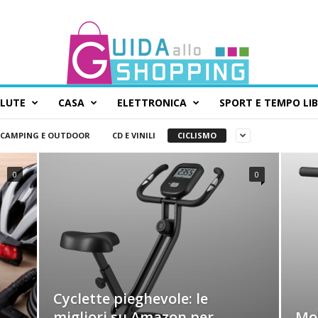
ALUTE
CASA
ELETTRONICA
SPORT E TEMPO LI
CAMPING E OUTDOOR
CD E VINILI
CICLISMO
0
0
Cyclette pieghevole: le
migliori su Amazon per
Mon