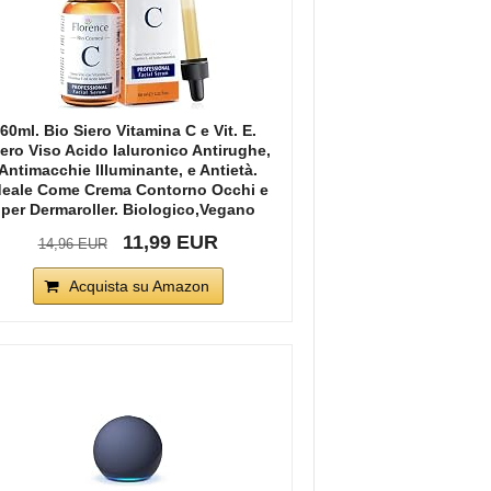
60ml. Bio Siero Vitamina C e Vit. E.
iero Viso Acido Ialuronico Antirughe,
Antimacchie Illuminante, e Antietà.
deale Come Crema Contorno Occhi e
per Dermaroller. Biologico,Vegano
11,99 EUR
14,96 EUR
Acquista su Amazon