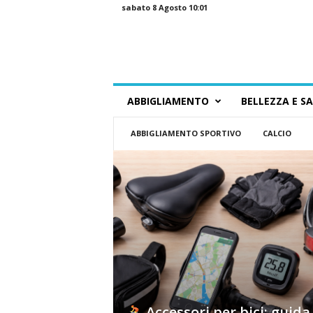
sabato 8 Agosto 10:01
G
ABBIGLIAMENTO
BELLEZZA E S
u
i
ABBIGLIAMENTO SPORTIVO
CALCIO
d
a
a
l
l
o
S
h
o
p
p
i
Accessori per bici: guida
n