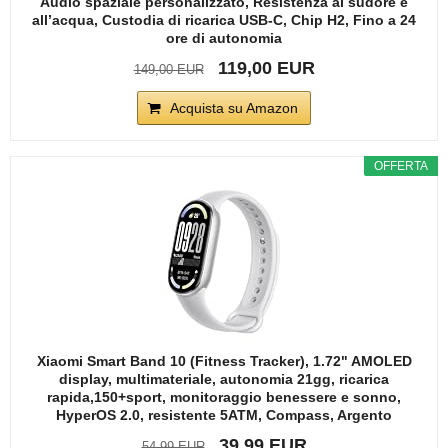
Audio spaziale personalizzato, Resistenza al sudore e
all’acqua, Custodia di ricarica USB-C, Chip H2, Fino a 24
ore di autonomia
119,00 EUR
149,00 EUR
Acquista su Amazon
OFFERTA
Xiaomi Smart Band 10 (Fitness Tracker), 1.72" AMOLED
display, multimateriale, autonomia 21gg, ricarica
rapida,150+sport, monitoraggio benessere e sonno,
HyperOS 2.0, resistente 5ATM, Compass, Argento
39,99 EUR
54,99 EUR