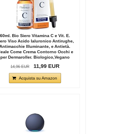
60ml. Bio Siero Vitamina C e Vit. E.
iero Viso Acido Ialuronico Antirughe,
Antimacchie Illuminante, e Antietà.
deale Come Crema Contorno Occhi e
per Dermaroller. Biologico,Vegano
11,99 EUR
14,96 EUR
Acquista su Amazon