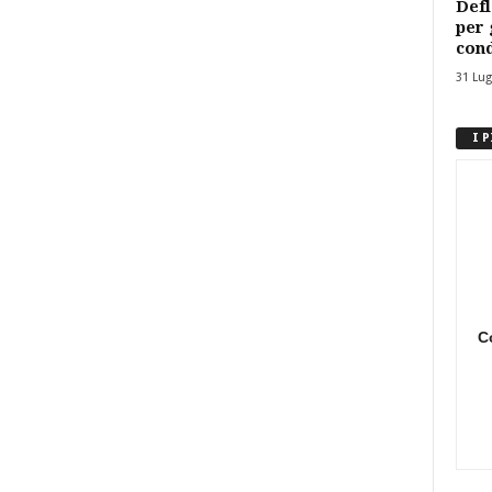
Defl
per 
cond
31 Lug
I 
C