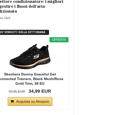
ettore condizionatore: i migliori
gestire i flussi dell’aria
izionata
lio 2026
PIU’ VENDUTI DELLA SETTIMANA
OFFERTA
Skechers Donna Graceful Get
onnected Trainers, Black Mesh/Rose
Gold Trim, 38 EU
34,99 EUR
59,95 EUR
Acquista su Amazon