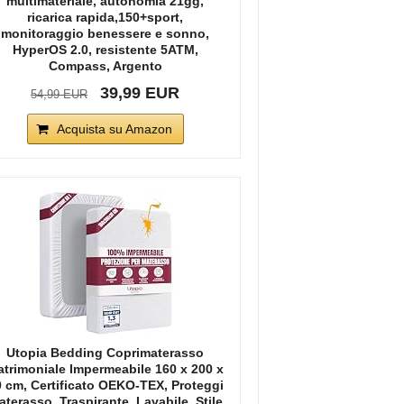
multimateriale, autonomia 21gg,
ricarica rapida,150+sport,
monitoraggio benessere e sonno,
HyperOS 2.0, resistente 5ATM,
Compass, Argento
39,99 EUR
54,99 EUR
Acquista su Amazon
Utopia Bedding Coprimaterasso
trimoniale Impermeabile 160 x 200 x
 cm, Certificato OEKO-TEX, Proteggi
terasso, Traspirante, Lavabile, Stile