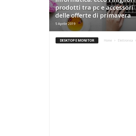
g
prodotti tra pc e accessori
delle offerte di primavera
5 Aprile 2019
DESKTOP E MONITOR
Home
Elettronica