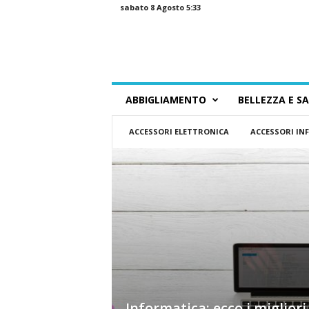
sabato 8 Agosto 5:33
G
ABBIGLIAMENTO
BELLEZZA E S
u
i
ACCESSORI ELETTRONICA
ACCESSORI IN
d
a
a
l
l
o
S
h
o
p
p
i
Informatica: ecco i migliori
n