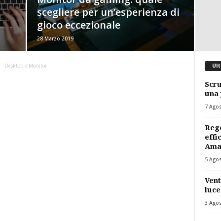
scegliere per un’esperienza di
gioco eccezionale
28 Marzo 2019
Desktop e Monitor
Ult
Scru
una 
7 Ago
Rego
effi
Ama
5 Ago
Vent
luce
3 Ago