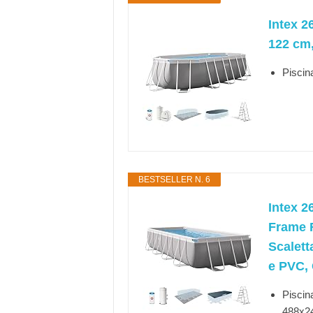
Intex 2
122 cm,
Piscin
BESTSELLER N. 6
Intex 2
Frame R
Scalett
e PVC, 
Piscin
488x2