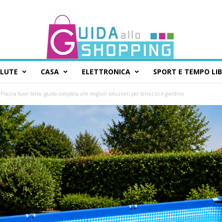
ALUTE
CASA
ELETTRONICA
SPORT E TEMPO LI
Piscina fuori terra: guida completa alle migliori soluzioni per terrazzo e giardino