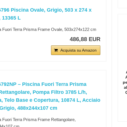
6796 Piscina Ovale, Grigio, 503 x 274 x
 13365 L
a Fuori Terra Prisma Frame Ovale, 503x274x122 cm
486,88 EUR
Acquista su Amazon
pe
6792NP – Piscina Fuori Terra Prisma
a
ettangolare, Pompa Filtro 3785 L/h,
a, Telo Base e Copertura, 10874 L, Acciaio
Grigio, 488x244x107 cm
a Fuori Terra Prisma Frame Rettangolare,
44x107 cm