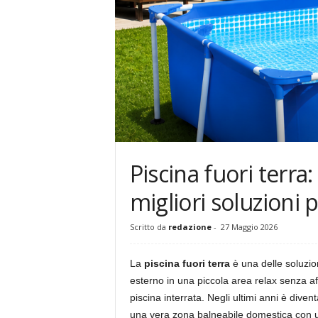
g
Piscina fuori terra
migliori soluzioni 
Scritto da
redazione
-
27 Maggio 2026
La
piscina fuori terra
è una delle soluzio
esterno in una piccola area relax senza affr
piscina interrata. Negli ultimi anni è div
una vera zona balneabile domestica con un