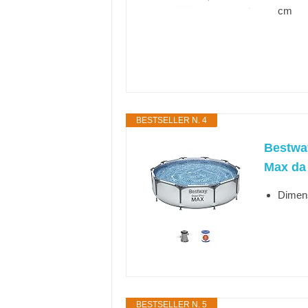
cm
BESTSELLER N. 4
Bestway
Max da
Dimens
BESTSELLER N. 5