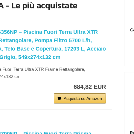
 – Le più acquistate
C
6356NP – Piscina Fuori Terra Ultra XTR
ettangolare, Pompa Filtro 5700 L/h,
a, Telo Base e Copertura, 17203 L, Acciaio
Grigio, 549x274x132 cm
a Fuori Terra Ultra XTR Frame Rettangolare,
74x132 cm
684,82 EUR
Acquista su Amazon
R
6790NP – Piscina Fuori Terra Prisma