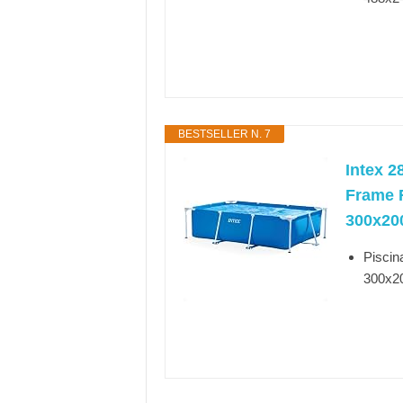
BESTSELLER N. 7
Intex 2
Frame R
300x20
Piscin
300x2