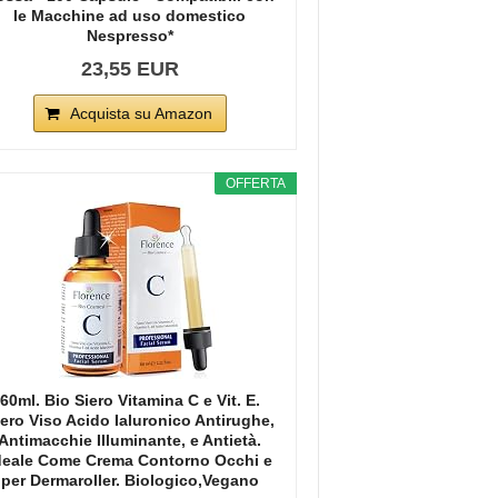
le Macchine ad uso domestico
Nespresso*
23,55 EUR
Acquista su Amazon
OFFERTA
60ml. Bio Siero Vitamina C e Vit. E.
iero Viso Acido Ialuronico Antirughe,
Antimacchie Illuminante, e Antietà.
deale Come Crema Contorno Occhi e
per Dermaroller. Biologico,Vegano