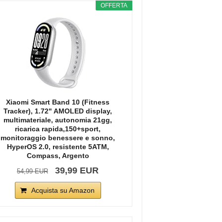
OFFERTA
Xiaomi Smart Band 10 (Fitness
Tracker), 1.72" AMOLED display,
multimateriale, autonomia 21gg,
ricarica rapida,150+sport,
monitoraggio benessere e sonno,
HyperOS 2.0, resistente 5ATM,
Compass, Argento
39,99 EUR
54,99 EUR
Acquista su Amazon