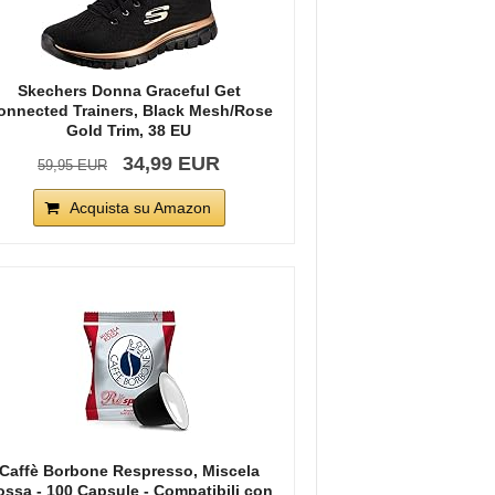
Skechers Donna Graceful Get
onnected Trainers, Black Mesh/Rose
Gold Trim, 38 EU
34,99 EUR
59,95 EUR
Acquista su Amazon
Caffè Borbone Respresso, Miscela
ossa - 100 Capsule - Compatibili con