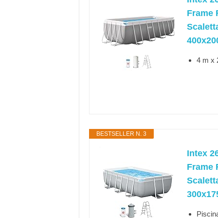
Frame R
Scalett
400x20
4 m x 
BESTSELLER N. 3
Intex 2
Frame R
Scalett
300x17
Piscin