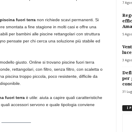
7 Ago
Rego
piscina fuori terra
non richiede scavi permanenti. Si
effi
Ama
ere smontata a fine stagione in molti casi e offre una
abili per bambini alle piscine rettangolari con struttura
5 Ago
 legno pensate per chi cerca una soluzione più stabile ed
Vent
luce
3 Ago
 modello giusto. Online si trovano piscine fuori terra
de, rettangolari, con filtro, senza filtro, con scaletta o
Defl
na piscina troppo piccola, poco resistente, difficile da
per 
isponibile.
cond
31 Lug
na fuori terra
è utile: aiuta a capire quali caratteristiche
, quali accessori servono e quale tipologia conviene
I 