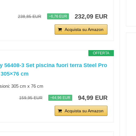
232,09 EUR
238,85 EUR
−6,76 EUR
Acquista su Amazon
OFFERTA
 56408-3 Set piscina fuori terra Steel Pro
 305×76 cm
ioni: 305 cm x 76 cm
94,99 EUR
159,95 EUR
−64,96 EUR
Acquista su Amazon