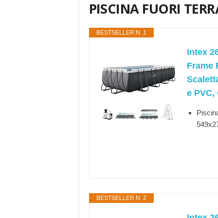
PISCINA FUORI TERRA
BESTSELLER N. 1
Intex 2
Frame R
Scalett
e PVC, 
Piscin
549x2
BESTSELLER N. 2
Intex 2