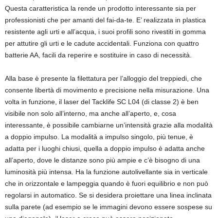
Questa caratteristica la rende un prodotto interessante sia per
professionisti che per amanti del fai-da-te. E’ realizzata in plastica
resistente agli urti e all’acqua, i suoi profili sono rivestiti in gomma
per attutire gli urti e le cadute accidentali. Funziona con quattro
batterie AA, facili da reperire e sostituire in caso di necessità.
Alla base è presente la filettatura per l’alloggio del treppiedi, che
consente libertà di movimento e precisione nella misurazione. Una
volta in funzione, il laser del Tacklife SC L04 (di classe 2) è ben
visibile non solo all’interno, ma anche all’aperto, e, cosa
interessante, è possibile cambiarne un’intensità grazie alla modalità
a doppio impulso. La modalità a impulso singolo, più tenue, è
adatta per i luoghi chiusi, quella a doppio impulso è adatta anche
all’aperto, dove le distanze sono più ampie e c’è bisogno di una
luminosità più intensa. Ha la funzione autolivellante sia in verticale
che in orizzontale e lampeggia quando è fuori equilibrio e non può
regolarsi in automatico. Se si desidera proiettare una linea inclinata
sulla parete (ad esempio se le immagini devono essere sospese su