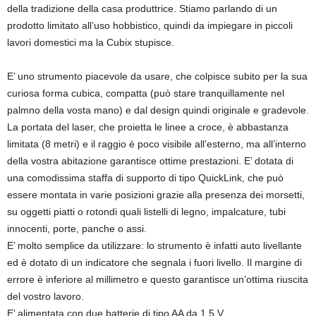
della tradizione della casa produttrice. Stiamo parlando di un
prodotto limitato all’uso hobbistico, quindi da impiegare in piccoli
lavori domestici ma la Cubix stupisce.
E’ uno strumento piacevole da usare, che colpisce subito per la sua
curiosa forma cubica, compatta (può stare tranquillamente nel
palmno della vosta mano) e dal design quindi originale e gradevole.
La portata del laser, che proietta le linee a croce, è abbastanza
limitata (8 metri) e il raggio è poco visibile all’esterno, ma all’interno
della vostra abitazione garantisce ottime prestazioni. E’ dotata di
una comodissima staffa di supporto di tipo QuickLink, che può
essere montata in varie posizioni grazie alla presenza dei morsetti,
su oggetti piatti o rotondi quali listelli di legno, impalcature, tubi
innocenti, porte, panche o assi.
E’ molto semplice da utilizzare: lo strumento è infatti auto livellante
ed è dotato di un indicatore che segnala i fuori livello. Il margine di
errore è inferiore al millimetro e questo garantisce un’ottima riuscita
del vostro lavoro.
E’ alimentata con due batterie di tipo AA da 1,5 V.