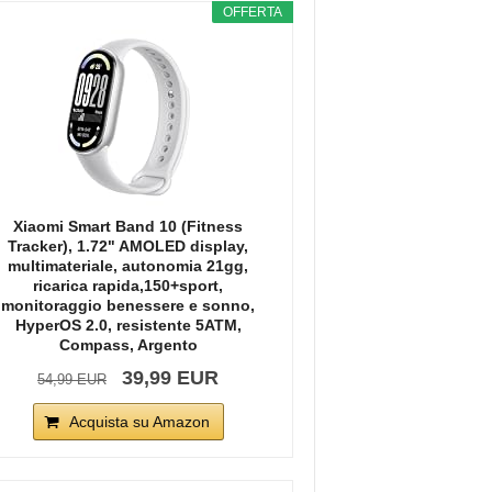
OFFERTA
Xiaomi Smart Band 10 (Fitness
Tracker), 1.72" AMOLED display,
multimateriale, autonomia 21gg,
ricarica rapida,150+sport,
monitoraggio benessere e sonno,
HyperOS 2.0, resistente 5ATM,
Compass, Argento
39,99 EUR
54,99 EUR
Acquista su Amazon