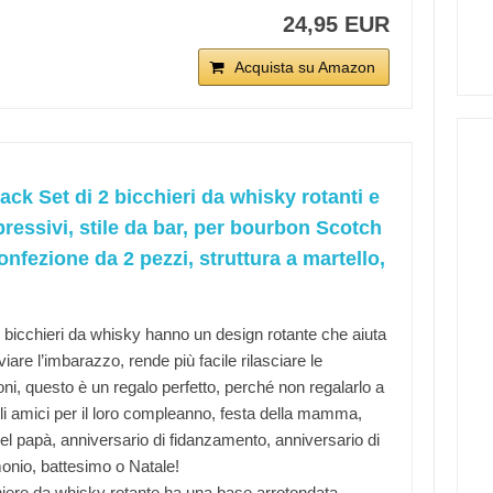
24,95 EUR
Acquista su Amazon
ack Set di 2 bicchieri da whisky rotanti e
essivi, stile da bar, per bourbon Scotch
nfezione da 2 pezzi, struttura a martello,
ri bicchieri da whisky hanno un design rotante che aiuta
viare l’imbarazzo, rende più facile rilasciare le
ni, questo è un regalo perfetto, perché non regalarlo a
gli amici per il loro compleanno, festa della mamma,
del papà, anniversario di fidanzamento, anniversario di
onio, battesimo o Natale!
chiere da whisky rotante ha una base arrotondata