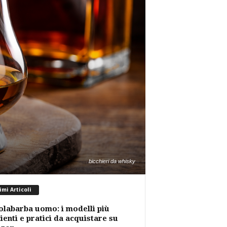
bicchieri da whisky
imi Articoli
labarba uomo: i modelli più
cienti e pratici da acquistare su