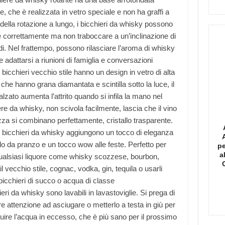
, che è realizzata in vetro speciale e non ha graffi a
della rotazione a lungo, i bicchieri da whisky possono
e correttamente ma non traboccare a un’inclinazione di
di. Nel frattempo, possono rilasciare l’aroma di whisky
 adattarsi a riunioni di famiglia e conversazioni
i bicchieri vecchio stile hanno un design in vetro di alta
 che hanno grana diamantata e scintilla sotto la luce, il
ialzato aumenta l’attrito quando si infila la mano nel
re da whisky, non scivola facilmente, lascia che il vino
azza si combinano perfettamente, cristallo trasparente.
ri bicchieri da whisky aggiungono un tocco di eleganza
lo da pranzo e un tocco wow alle feste. Perfetto per
pe
a
ualsiasi liquore come whisky scozzese, bourbon,
l vecchio stile, cognac, vodka, gin, tequila o usarli
icchieri di succo o acqua di classe
ieri da whisky sono lavabili in lavastoviglie. Si prega di
e attenzione ad asciugare o metterlo a testa in giù per
luire l’acqua in eccesso, che è più sano per il prossimo