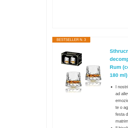
BESTSELLER N. 3
Sthrucr
decompr
Rum (co
180 ml)
I nost
ad alle
emozio
te o a
festa 
matrim
Il bic