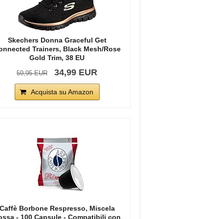
Skechers Donna Graceful Get
onnected Trainers, Black Mesh/Rose
Gold Trim, 38 EU
34,99 EUR
59,95 EUR
Acquista su Amazon
Caffè Borbone Respresso, Miscela
ossa - 100 Capsule - Compatibili con