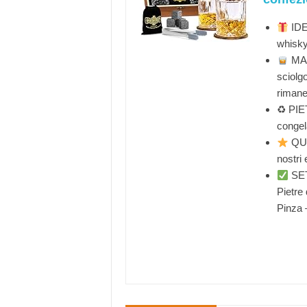
IDEA
whisk
MAN
sciolg
rimane
♻ PIET
congel
QUA
nostri 
SET
Pietre 
Pinza 