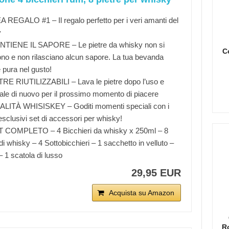
 REGALO #1 – Il regalo perfetto per i veri amanti del
y
TIENE IL SAPORE – Le pietre da whisky non si
C
ono e non rilasciano alcun sapore. La tua bevanda
 pura nel gusto!
RE RIUTILIZZABILI – Lava le pietre dopo l’uso e
ale di nuovo per il prossimo momento di piacere
LITÀ WHISISKEY – Goditi momenti speciali con i
esclusivi set di accessori per whisky!
 COMPLETO – 4 Bicchieri da whisky x 250ml – 8
di whisky – 4 Sottobicchieri – 1 sacchetto in velluto –
– 1 scatola di lusso
29,95 EUR
Acquista su Amazon
R