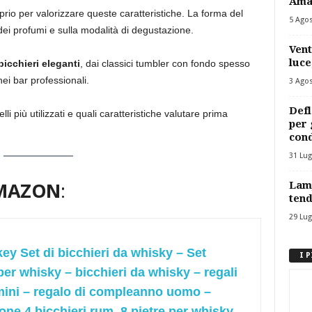
Ama
rio per valorizzare queste caratteristiche. La forma del
5 Ago
 dei profumi e sulla modalità di degustazione.
Vent
luce
bicchieri eleganti
, dai classici tumbler con fondo spesso
nei bar professionali.
3 Ago
Defl
li più utilizzati e quali caratteristiche valutare prima
per 
cond
31 Lug
AMAZON
:
Lamp
tend
29 Lug
ey Set di bicchieri da whisky – Set
I 
per whisky – bicchieri da whisky – regali
ini – regalo di compleanno uomo –
one 4 bicchieri rum, 8 pietre per whisky