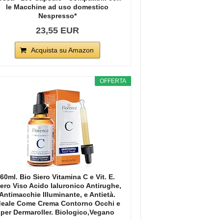
le Macchine ad uso domestico
Nespresso*
23,55 EUR
Acquista su Amazon
OFFERTA
60ml. Bio Siero Vitamina C e Vit. E.
iero Viso Acido Ialuronico Antirughe,
Antimacchie Illuminante, e Antietà.
deale Come Crema Contorno Occhi e
per Dermaroller. Biologico,Vegano