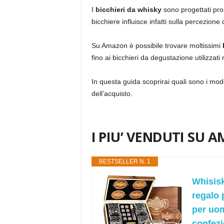
I
bicchieri da whisky
sono progettati prop
bicchiere influisce infatti sulla percezione
Su Amazon è possibile trovare moltissimi
fino ai bicchieri da degustazione utilizzati 
In questa guida scoprirai quali sono i model
dell’acquisto.
I PIU’ VENDUTI SU 
BESTSELLER N. 1
Whisisk
regalo 
per uom
confezi