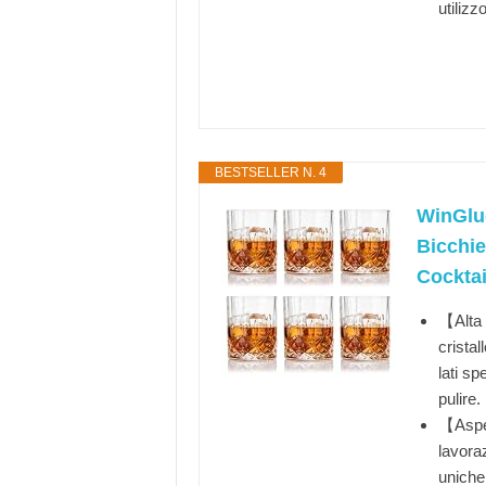
utilizzo
BESTSELLER N. 4
WinGlug
Bicchie
Cocktai
【Alta 
cristal
lati sp
pulire.
【Aspet
lavoraz
uniche,