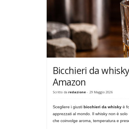
g
Bicchieri da whisky
Amazon
Scritto da
redazione
-
29 Maggio 2026
Scegliere i giusti
bicchieri da whisky
è fo
apprezzati al mondo. Il whisky non è sol
che coinvolge aroma, temperatura e pres