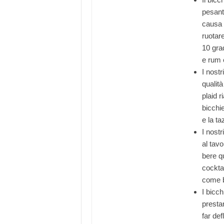
pesante
causa 
ruotar
10 gra
e rum e
I nostr
qualità
plaid r
bicchie
e la t
I nost
al tavo
bere q
cocktai
come b
I bicch
prestar
far def