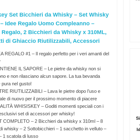
ey Set Bicchieri da Whisky – Set Whisky
 – Idee Regalo Uomo Compleanno –
 Regalo, 2 Bicchieri da Whisky x 310ML,
ti di Ghiaccio Riutilizzabili, Accessori
 REGALO #1 – Il regalo perfetto per i veri amanti del
y
TIENE IL SAPORE – Le pietre da whisky non si
ono e non rilasciano alcun sapore. La tua bevanda
 pura nel gusto!
RE RIUTILIZZABILI – Lava le pietre dopo l’uso e
ale di nuovo per il prossimo momento di piacere
LITÀ WHISISKEY – Goditi momenti speciali con i
esclusivi set di accessori per whisky!
S
 COMPLETO – 2 Bicchieri da whisky x 310ml – 8
di whisky – 2 Sottobicchieri – 1 sacchetto in velluto –
I
– 1 scatola di lusso