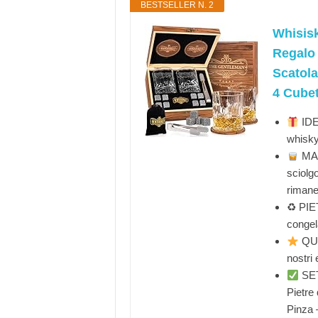
BESTSELLER N. 2
Whisisk
Regalo
Scatola
4 Cubet
IDEA
whisk
MAN
sciolg
rimane
♻ PIET
congel
QUA
nostri 
SET
Pietre 
Pinza 