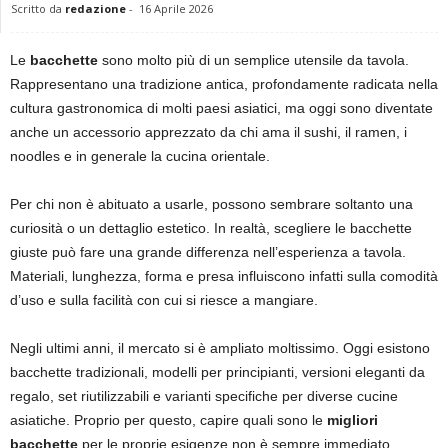
Scritto da
redazione
-
16 Aprile 2026
Le
bacchette
sono molto più di un semplice utensile da tavola.
Rappresentano una tradizione antica, profondamente radicata nella
cultura gastronomica di molti paesi asiatici, ma oggi sono diventate
anche un accessorio apprezzato da chi ama il sushi, il ramen, i
noodles e in generale la cucina orientale.
Per chi non è abituato a usarle, possono sembrare soltanto una
curiosità o un dettaglio estetico. In realtà, scegliere le bacchette
giuste può fare una grande differenza nell’esperienza a tavola.
Materiali, lunghezza, forma e presa influiscono infatti sulla comodità
d’uso e sulla facilità con cui si riesce a mangiare.
Negli ultimi anni, il mercato si è ampliato moltissimo. Oggi esistono
bacchette tradizionali, modelli per principianti, versioni eleganti da
regalo, set riutilizzabili e varianti specifiche per diverse cucine
asiatiche. Proprio per questo, capire quali sono le
migliori
bacchette
per le proprie esigenze non è sempre immediato.