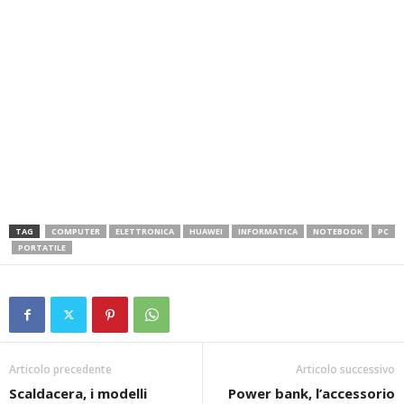
TAG
COMPUTER
ELETTRONICA
HUAWEI
INFORMATICA
NOTEBOOK
PC
PORTATILE
Articolo precedente
Articolo successivo
Scaldacera, i modelli
Power bank, l’accessorio