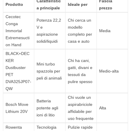
Caratteristic
Fascia
Prodotto
Ideale per
a principale
prezzo
Cecotec
Potenza 22,2
Chi cerca un
Conga
V e
modello
Immortal
Media
aspirazione
completo per
Extremesucti
solidi/liquidi
casa e auto
on Hand
BLACK+DEC
KER
Chi ha cani,
Mini turbo
Dustbuster
gatti, divani e
spazzola per
Medio-alta
PET
tessuti da
peli di animali
DVA325JP07-
pulire spesso
QW
Chi vuole un
Batteria
Bosch Move
aspirabriciole
potente agli
Alta
Lithium 20V
affidabile per
ioni di litio
uso frequente
Rowenta
Tecnologia
Pulizie rapide