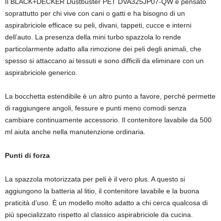
Il BLACK+DECKER Dustbuster PET DVA325JP07-QW è pensato
soprattutto per chi vive con cani o gatti e ha bisogno di un
aspirabriciole efficace su peli, divani, tappeti, cucce e interni
dell’auto. La presenza della mini turbo spazzola lo rende
particolarmente adatto alla rimozione dei peli degli animali, che
spesso si attaccano ai tessuti e sono difficili da eliminare con un
aspirabriciole generico.
La bocchetta estendibile è un altro punto a favore, perché permette
di raggiungere angoli, fessure e punti meno comodi senza
cambiare continuamente accessorio. Il contenitore lavabile da 500
ml aiuta anche nella manutenzione ordinaria.
Punti di forza
La spazzola motorizzata per peli è il vero plus. A questo si
aggiungono la batteria al litio, il contenitore lavabile e la buona
praticità d’uso. È un modello molto adatto a chi cerca qualcosa di
più specializzato rispetto al classico aspirabriciole da cucina.