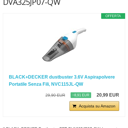
DVA325JP07-QW
OFFERTA
BLACK+DECKER dustbuster 3.6V Aspirapolvere
Portatile Senza Fili, NVC115JL-QW
20,99 EUR
29,90 EUR
−8,91 EUR
Acquista su Amazon