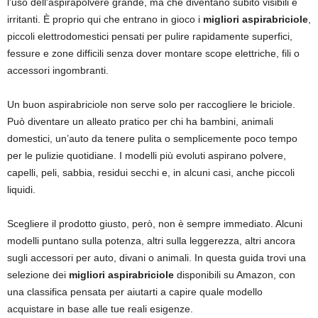
l’uso dell’aspirapolvere grande, ma che diventano subito visibili e
irritanti. È proprio qui che entrano in gioco i
migliori aspirabriciole
,
piccoli elettrodomestici pensati per pulire rapidamente superfici,
fessure e zone difficili senza dover montare scope elettriche, fili o
accessori ingombranti.
Un buon aspirabriciole non serve solo per raccogliere le briciole.
Può diventare un alleato pratico per chi ha bambini, animali
domestici, un’auto da tenere pulita o semplicemente poco tempo
per le pulizie quotidiane. I modelli più evoluti aspirano polvere,
capelli, peli, sabbia, residui secchi e, in alcuni casi, anche piccoli
liquidi.
Scegliere il prodotto giusto, però, non è sempre immediato. Alcuni
modelli puntano sulla potenza, altri sulla leggerezza, altri ancora
sugli accessori per auto, divani o animali. In questa guida trovi una
selezione dei
migliori aspirabriciole
disponibili su Amazon, con
una classifica pensata per aiutarti a capire quale modello
acquistare in base alle tue reali esigenze.