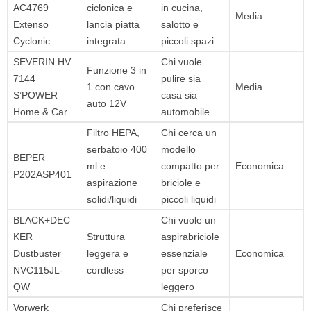
AC4769
ciclonica e
in cucina,
Media
Extenso
lancia piatta
salotto e
Cyclonic
integrata
piccoli spazi
SEVERIN HV
Chi vuole
Funzione 3 in
7144
pulire sia
1 con cavo
Media
S’POWER
casa sia
auto 12V
Home & Car
automobile
Filtro HEPA,
Chi cerca un
serbatoio 400
modello
BEPER
ml e
compatto per
Economica
P202ASP401
aspirazione
briciole e
solidi/liquidi
piccoli liquidi
BLACK+DEC
Chi vuole un
KER
Struttura
aspirabriciole
Dustbuster
leggera e
essenziale
Economica
NVC115JL-
cordless
per sporco
QW
leggero
Vorwerk
Chi preferisce