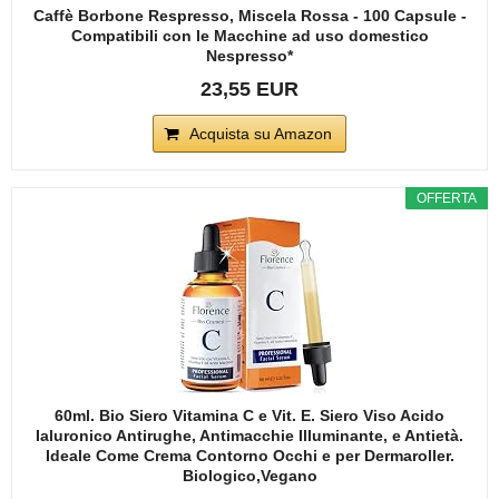
Caffè Borbone Respresso, Miscela Rossa - 100 Capsule -
Compatibili con le Macchine ad uso domestico
Nespresso*
23,55 EUR
Acquista su Amazon
OFFERTA
60ml. Bio Siero Vitamina C e Vit. E. Siero Viso Acido
Ialuronico Antirughe, Antimacchie Illuminante, e Antietà.
Ideale Come Crema Contorno Occhi e per Dermaroller.
Biologico,Vegano