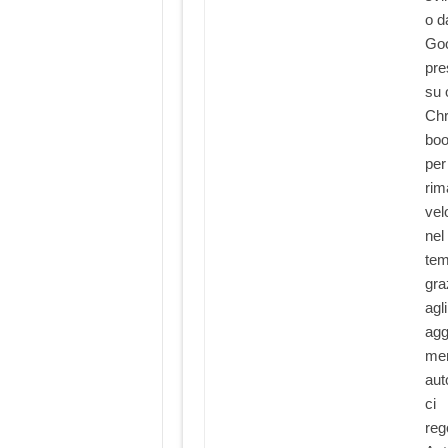
o d
Goo
pre
su 
Ch
boo
per
rim
vel
nel
te
gra
agli
agg
men
aut
ci
rego