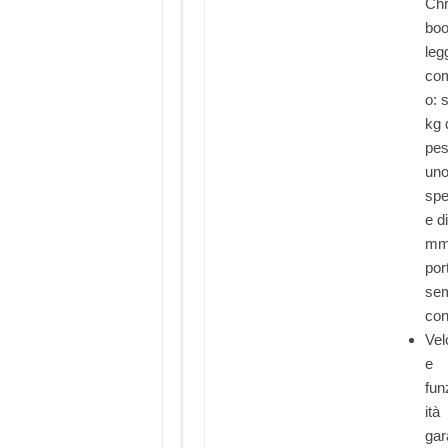
Ch
bo
leg
com
o: 
kg 
pes
un
spe
e d
mm
por
se
con
Vel
e
fun
ità
gar