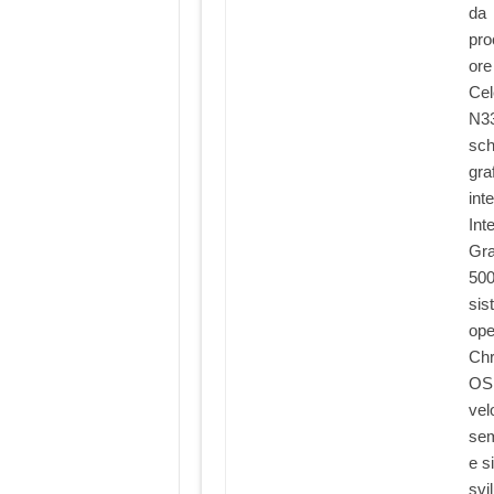
da
pro
ore 
Cel
N33
sc
gra
int
Int
Gra
500
sis
ope
Ch
OS
vel
sem
e s
svi