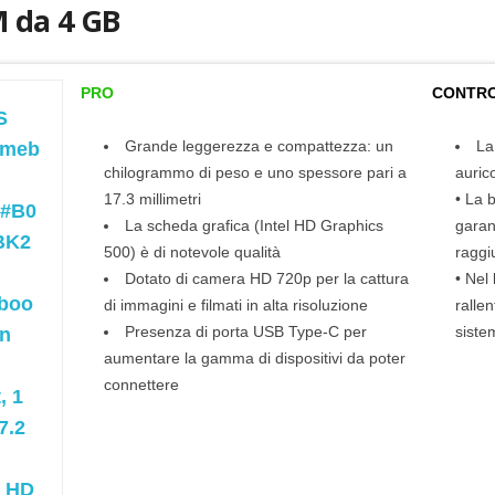
 da 4 GB
PRO
CONTR
S
Grande leggerezza e compattezza: un
La
omeb
chilogrammo di peso e uno spessore pari a
auric
17.3 millimetri
• La 
#B0
La scheda grafica (Intel HD Graphics
garan
BK2
500) è di notevole qualità
raggi
Dotato di camera HD 720p per la cattura
• Nel
boo
di immagini e filmati in alta risoluzione
rallen
Presenza di porta USB Type-C per
siste
in
aumentare la gamma di dispositivi da poter
connettere
, 1
7.2
" HD