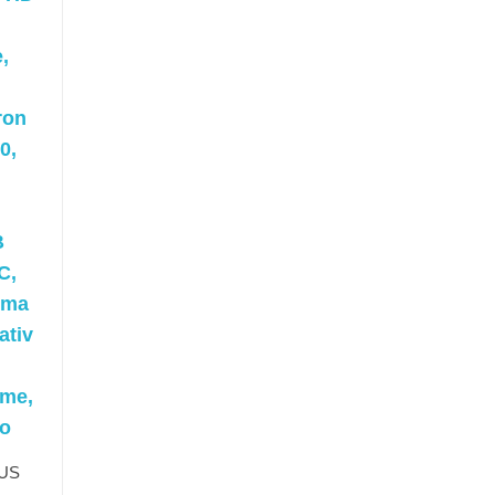
,
ron
0,
B
C,
ema
ativ
me,
io
US