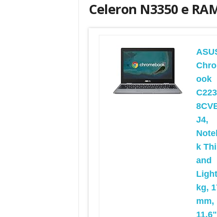
Celeron N3350 e RAM
ASU
Chr
ook
C223
8CV
J4,
Note
k Th
and
Light
kg, 1
mm,
11,6