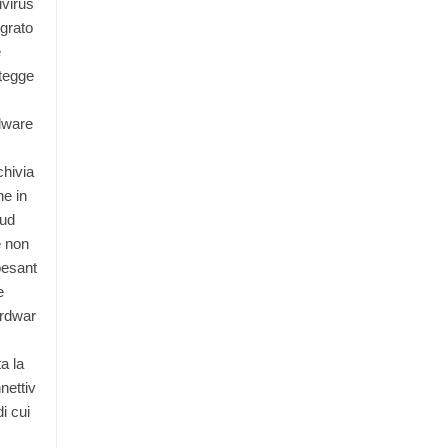
ivirus
egrato
e
tegge
lware
chivia
ne in
ud
 non
esant
e
ardwar
a la
nettiv
di cui