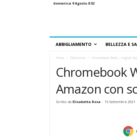
domenica 9 Agosto 8:02
G
ABBIGLIAMENTO
BELLEZZA E S
u
i
Home
Elettronica
Chromebook Week, i migliori lapt
d
a
Chromebook Wee
a
l
Amazon con sco
l
o
S
Scritto da
Elisabetta Rosa
-
15 Settembre 2021
h
o
p
p
i
n