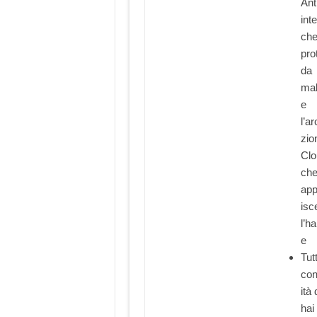
Ant
int
ch
pro
da
ma
e
l’ar
zio
Clo
che
app
isc
l’h
e
Tutt
con
ità 
hai