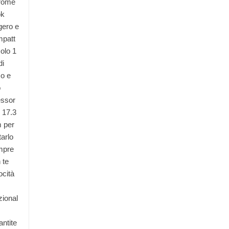
rome
ok
gero e
patt
solo 1
di
o e
o
ssor
i 17.3
 per
tarlo
mpre
 te
ocità
zional
antite