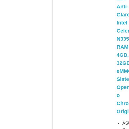
Anti-
Glare
Intel
Cele
N335
RAM
4GB,
32G
eMM
Sist
Oper
o
Chro
Grig
AS