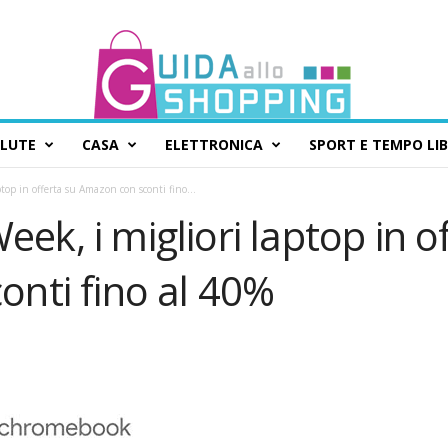
ALUTE
CASA
ELETTRONICA
SPORT E TEMPO LI
op in offerta su Amazon con sconti fino...
k, i migliori laptop in of
nti fino al 40%