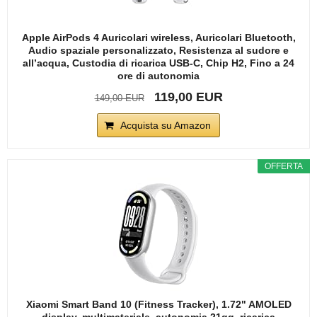
Apple AirPods 4 Auricolari wireless, Auricolari Bluetooth,
Audio spaziale personalizzato, Resistenza al sudore e
all’acqua, Custodia di ricarica USB-C, Chip H2, Fino a 24
ore di autonomia
119,00 EUR
149,00 EUR
Acquista su Amazon
OFFERTA
Xiaomi Smart Band 10 (Fitness Tracker), 1.72" AMOLED
display, multimateriale, autonomia 21gg, ricarica