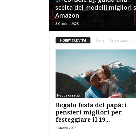
g
scelta dei modelli migliori 
Amazon
8 Ottobre 2025
HOBBY CREATIVI
Home
Casa e cucina
H
Hobby creativi
Regalo festa del papà: i
pensieri migliori per
festeggiare il 19...
2 Marzo 2022