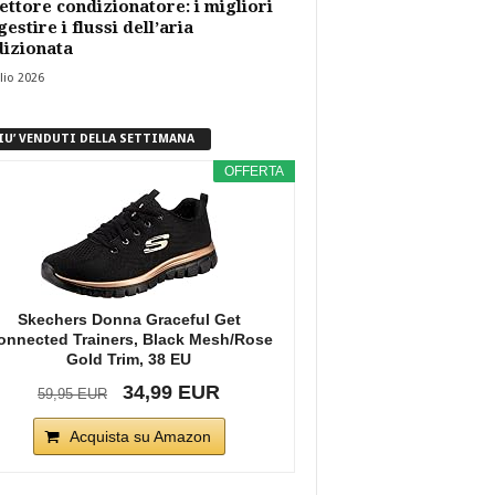
ettore condizionatore: i migliori
gestire i flussi dell’aria
izionata
lio 2026
PIU’ VENDUTI DELLA SETTIMANA
OFFERTA
Skechers Donna Graceful Get
onnected Trainers, Black Mesh/Rose
Gold Trim, 38 EU
34,99 EUR
59,95 EUR
Acquista su Amazon