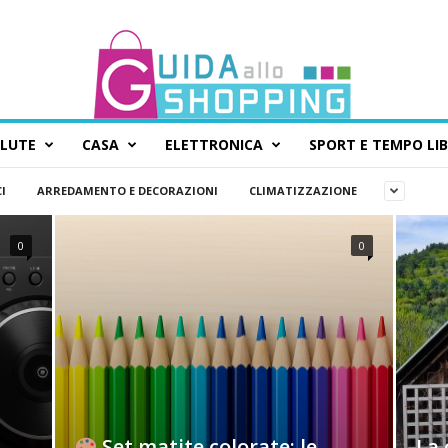
ALUTE
CASA
ELETTRONICA
SPORT E TEMPO LI
I
ARREDAMENTO E DECORAZIONI
CLIMATIZZAZIONE
0
0
Set matite colorate: le
La 