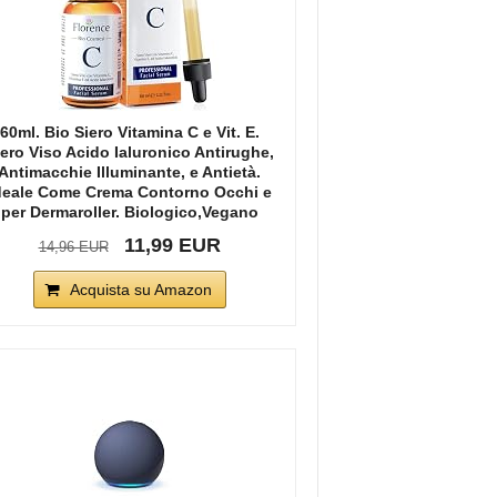
60ml. Bio Siero Vitamina C e Vit. E.
iero Viso Acido Ialuronico Antirughe,
Antimacchie Illuminante, e Antietà.
deale Come Crema Contorno Occhi e
per Dermaroller. Biologico,Vegano
11,99 EUR
14,96 EUR
Acquista su Amazon