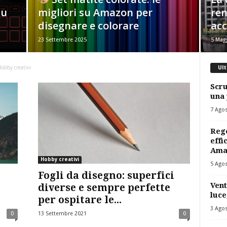
su
migliori su Amazon per
ren
disegnare e colorare
acc
23 Settembre 2025
5 Mag
obby creativi
Ult
Scru
una 
7 Ago
Rego
effi
Ama
Hobby creativi
5 Ago
Fogli da disegno: superfici
Vent
diverse e sempre perfette
luce
per ospitare le...
3 Ago
0
13 Settembre 2021
0