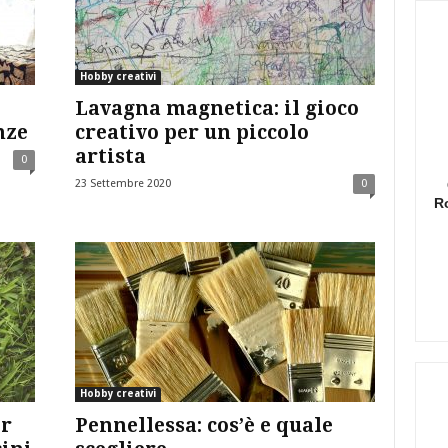
Hobby creativi
Lavagna magnetica: il gioco
nze
creativo per un piccolo
artista
0
23 Settembre 2020
0
R
Hobby creativi
er
Pennellessa: cos’è e quale