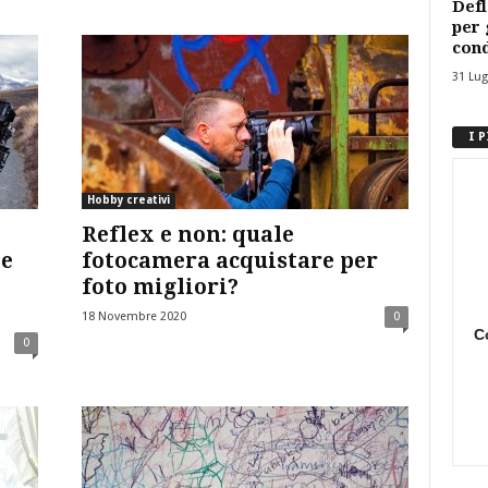
Defl
per 
cond
31 Lug
I 
Hobby creativi
Reflex e non: quale
le
fotocamera acquistare per
foto migliori?
18 Novembre 2020
0
C
0