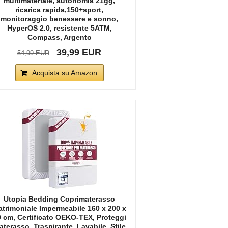
multimateriale, autonomia 21gg,
ricarica rapida,150+sport,
monitoraggio benessere e sonno,
HyperOS 2.0, resistente 5ATM,
Compass, Argento
39,99 EUR
54,99 EUR
Acquista su Amazon
Utopia Bedding Coprimaterasso
trimoniale Impermeabile 160 x 200 x
 cm, Certificato OEKO-TEX, Proteggi
terasso, Traspirante, Lavabile, Stile