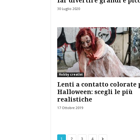
far divertire grandi e pic
30 Luglio 2020
Hobby creativi
Lenti a contatto colorate 
Halloween: scegli le più
realistiche
17 Ottobre 2019
1
2
3
4