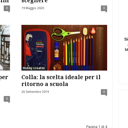
cini
scegliere
0
19 Maggio 2020
0
S
I
Hobby creativi
per
Colla: la scelta ideale per il
ritorno a scuola
26 Settembre 2019
0
0
Pagina 1 di 4