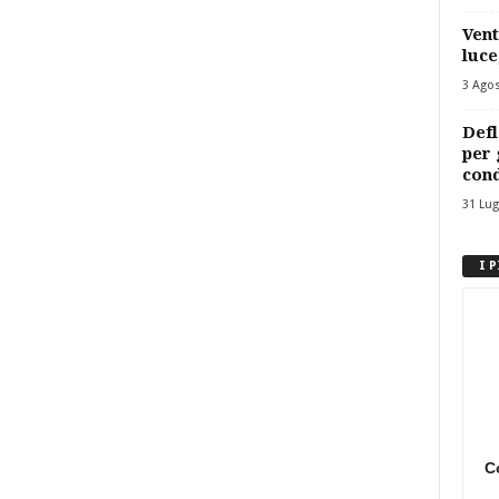
Vent
luce
3 Ago
Defl
per 
cond
31 Lug
I 
C