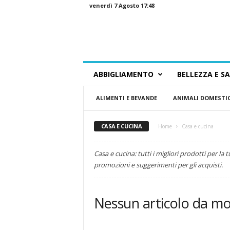
venerdì 7 Agosto 17:48
G
ABBIGLIAMENTO
BELLEZZA E S
u
i
ALIMENTI E BEVANDE
ANIMALI DOMESTIC
d
a
a
CASA E CUCINA
Home
Casa e cucina
l
l
o
Casa e cucina: tutti i migliori prodotti per la 
S
promozioni e suggerimenti per gli acquisti.
h
o
p
Nessun articolo da mo
p
i
n