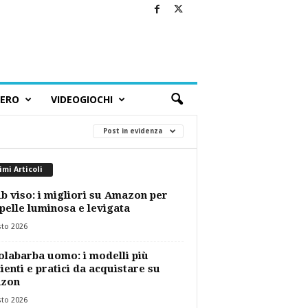
BERO
VIDEOGIOCHI
Post in evidenza
imi Articoli
b viso: i migliori su Amazon per
pelle luminosa e levigata
sto 2026
labarba uomo: i modelli più
cienti e pratici da acquistare su
zon
sto 2026