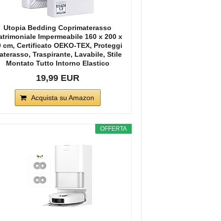
Utopia Bedding Coprimaterasso
trimoniale Impermeabile 160 x 200 x
 cm, Certificato OEKO-TEX, Proteggi
terasso, Traspirante, Lavabile, Stile
Montato Tutto Intorno Elastico
19,99 EUR
Acquista su Amazon
OFFERTA