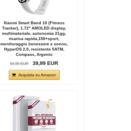
Xiaomi Smart Band 10 (Fitness
Tracker), 1.72" AMOLED display,
multimateriale, autonomia 21gg,
ricarica rapida,150+sport,
monitoraggio benessere e sonno,
HyperOS 2.0, resistente 5ATM,
Compass, Argento
39,99 EUR
54,99 EUR
Acquista su Amazon