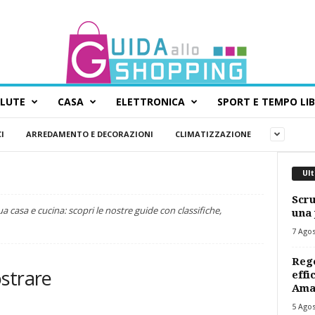
ALUTE
CASA
ELETTRONICA
SPORT E TEMPO LI
I
ARREDAMENTO E DECORAZIONI
CLIMATIZZAZIONE
Ult
Scru
tua casa e cucina: scopri le nostre guide con classifiche,
una 
7 Ago
Rego
strare
effi
Ama
5 Ago