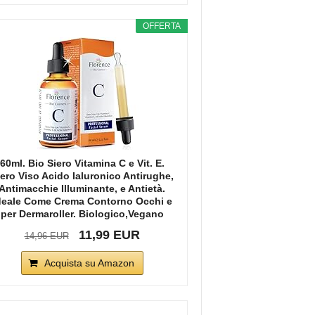
OFFERTA
60ml. Bio Siero Vitamina C e Vit. E.
iero Viso Acido Ialuronico Antirughe,
Antimacchie Illuminante, e Antietà.
deale Come Crema Contorno Occhi e
per Dermaroller. Biologico,Vegano
11,99 EUR
14,96 EUR
Acquista su Amazon