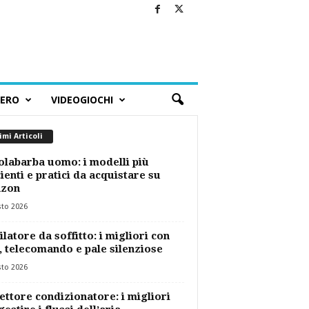
BERO
VIDEOGIOCHI
imi Articoli
labarba uomo: i modelli più
cienti e pratici da acquistare su
zon
sto 2026
ilatore da soffitto: i migliori con
, telecomando e pale silenziose
sto 2026
ettore condizionatore: i migliori