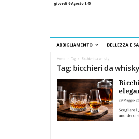
giovedì 6 Agosto 1:45
G
ABBIGLIAMENTO
BELLEZZA E S
u
i
Home
Tag
Bicchieri da whisky
d
Tag: bicchieri da whisk
a
a
l
Bicchi
l
elega
o
S
29 Maggio 2
h
Scegliere i
o
uno dei dist
p
p
i
n