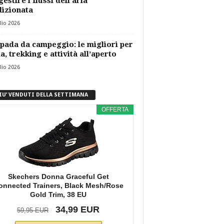
gestire i flussi dell’aria
izionata
lio 2026
ada da campeggio: le migliori per
a, trekking e attività all’aperto
lio 2026
PIU’ VENDUTI DELLA SETTIMANA
OFFERTA
Skechers Donna Graceful Get
onnected Trainers, Black Mesh/Rose
Gold Trim, 38 EU
34,99 EUR
59,95 EUR