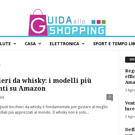
ALUTE
CASA
ELETTRONICA
SPORT E TEMPO LI
Ult
y
Rego
effi
eri da whisky: i modelli più
Ama
nti su Amazon
5 Ago
0
026
Vent
 giusti bicchieri da whisky è fondamentale per gustare al meglio
luce
illati più apprezzati al mondo. Il whisky non è solo...
3 Ago
Defl