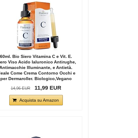
60ml. Bio Siero Vitamina C e Vit. E.
iero Viso Acido Ialuronico Antirughe,
Antimacchie Illuminante, e Antietà.
deale Come Crema Contorno Occhi e
per Dermaroller. Biologico,Vegano
11,99 EUR
14,96 EUR
Acquista su Amazon