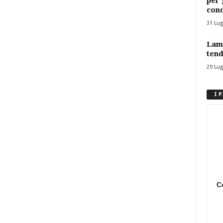
per 
cond
31 Lug
Lamp
tend
29 Lug
I 
C