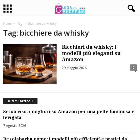
Home
Tag
Bicchiere da whisky
Tag: bicchiere da whisky
Bicchieri da whisky: i
modelli più eleganti su
Amazon
0
29 Maggio 2026
Ultimi Articoli
Scrub viso: i migliori su Amazon per una pelle luminosa e
levigata
7 Agosto 2026
Regolabarba uomo: i modelli più efficienti e pratici da