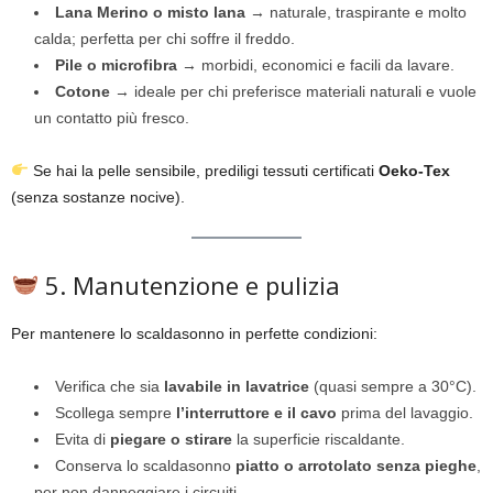
Lana Merino o misto lana
→ naturale, traspirante e molto
calda; perfetta per chi soffre il freddo.
Pile o microfibra
→ morbidi, economici e facili da lavare.
Cotone
→ ideale per chi preferisce materiali naturali e vuole
un contatto più fresco.
Se hai la pelle sensibile, prediligi tessuti certificati
Oeko-Tex
(senza sostanze nocive).
5. Manutenzione e pulizia
Per mantenere lo scaldasonno in perfette condizioni:
Verifica che sia
lavabile in lavatrice
(quasi sempre a 30°C).
Scollega sempre
l’interruttore e il cavo
prima del lavaggio.
Evita di
piegare o stirare
la superficie riscaldante.
Conserva lo scaldasonno
piatto o arrotolato senza pieghe
,
per non danneggiare i circuiti.