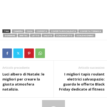
TAG
CAMERA
CASA
COPERTA
COPERTA RISCALDATA
COPERTA TERMICA
DORMIRE
IMETEC
LETTO
SALUTE
SCALDALETTO
SCALDASONNO
Articolo precedente
Articolo successivo
Luci albero di Natale: le
I migliori tapis roulant
migliori per creare la
elettrici salvaspazio:
giusta atmosfera
guarda le offerte Black
natalizia.
Friday dedicate al fitness