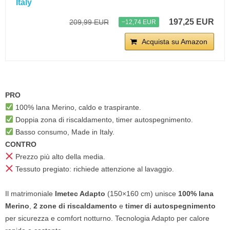
Italy
197,25 EUR
209,99 EUR
−12,74 EUR
Acquista su Amazon
PRO
100% lana Merino, caldo e traspirante.
Doppia zona di riscaldamento, timer autospegnimento.
Basso consumo, Made in Italy.
CONTRO
Prezzo più alto della media.
Tessuto pregiato: richiede attenzione al lavaggio.
Il matrimoniale
Imetec Adapto
(150×160 cm) unisce
100% lana
Merino
,
2 zone di riscaldamento
e
timer di autospegnimento
per sicurezza e comfort notturno. Tecnologia Adapto per calore