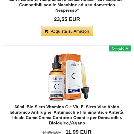
Compatibili con le Macchine ad uso domestico
Nespresso*
23,55 EUR
Acquista su Amazon
OFFERTA
60ml. Bio Siero Vitamina C e Vit. E. Siero Viso Acido
Ialuronico Antirughe, Antimacchie Illuminante, e Antietà.
Ideale Come Crema Contorno Occhi e per Dermaroller.
Biologico,Vegano
11,99 EUR
14,96 EUR