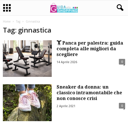
Home
Tag
Ginnastica
Tag: ginnastica
🏋️ Panca per palestra: guida
completa alle migliori da
scegliere
0
14 Aprile 2026
Sneaker da donna: un
classico intramontabile che
non conosce crisi
0
2 Aprile 2021