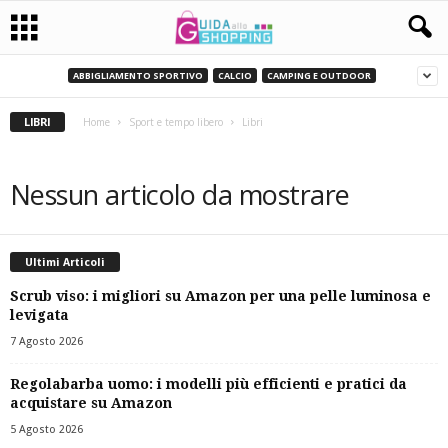
ABBIGLIAMENTO SPORTIVO
CALCIO
CAMPING E OUTDOOR
LIBRI
Home
Sport e tempo libero
Libri
Nessun articolo da mostrare
Ultimi Articoli
Scrub viso: i migliori su Amazon per una pelle luminosa e
levigata
7 Agosto 2026
Regolabarba uomo: i modelli più efficienti e pratici da
acquistare su Amazon
5 Agosto 2026