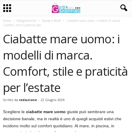
Home
Abbigliamento
Scarpe e Borse
Ciabatte mare uomo: i modelli di marca.
Comfort, stile e praticità per...
Ciabatte mare uomo: i
modelli di marca.
Comfort, stile e praticità
per l’estate
Scritto da
redazione
-
22 Giugno 2026
Scegliere le
ciabatte mare uomo
giuste può sembrare una
decisione banale, ma in realtà è uno di quegli acquisti estivi che
incidono molto sul comfort quotidiano. Al mare, in piscina, in