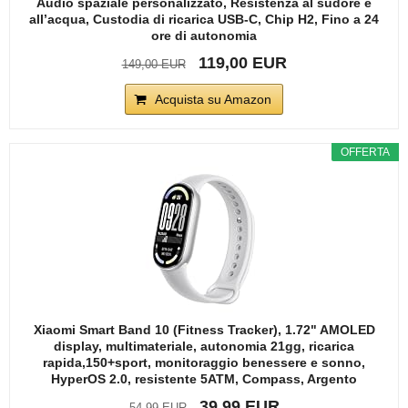
Audio spaziale personalizzato, Resistenza al sudore e
all’acqua, Custodia di ricarica USB-C, Chip H2, Fino a 24
ore di autonomia
119,00 EUR
149,00 EUR
Acquista su Amazon
OFFERTA
Xiaomi Smart Band 10 (Fitness Tracker), 1.72" AMOLED
display, multimateriale, autonomia 21gg, ricarica
rapida,150+sport, monitoraggio benessere e sonno,
HyperOS 2.0, resistente 5ATM, Compass, Argento
39,99 EUR
54,99 EUR