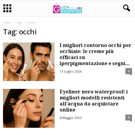
Home
Tag
Occhi
Tag: occhi
I migliori contorno occhi per
occhiaie: le creme più
efficaci su
iperpigmentazione e segni...
0
13 Luglio 2026
Eyeliner nero waterproof: i
migliori modelli resistenti
all’acqua da acquistare
online
0
8 Maggio 2025