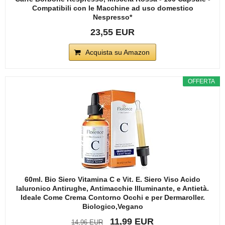
Compatibili con le Macchine ad uso domestico
Nespresso*
23,55 EUR
Acquista su Amazon
OFFERTA
60ml. Bio Siero Vitamina C e Vit. E. Siero Viso Acido
Ialuronico Antirughe, Antimacchie Illuminante, e Antietà.
Ideale Come Crema Contorno Occhi e per Dermaroller.
Biologico,Vegano
11,99 EUR
14,96 EUR