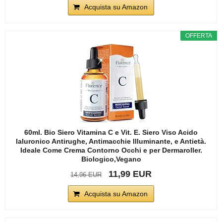
Acquista su Amazon
OFFERTA
60ml. Bio Siero Vitamina C e Vit. E. Siero Viso Acido
Ialuronico Antirughe, Antimacchie Illuminante, e Antietà.
Ideale Come Crema Contorno Occhi e per Dermaroller.
Biologico,Vegano
11,99 EUR
14,96 EUR
Acquista su Amazon