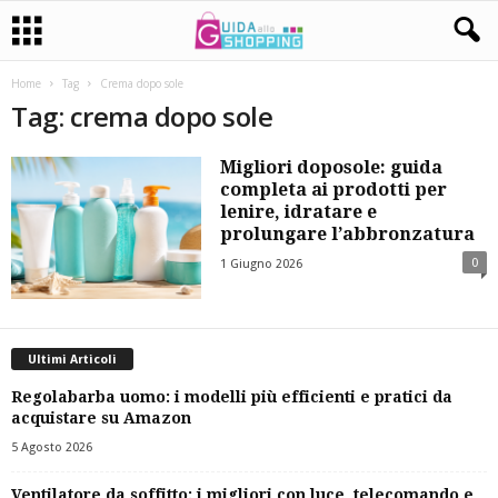
Home
Tag
Crema dopo sole
Tag: crema dopo sole
Migliori doposole: guida
completa ai prodotti per
lenire, idratare e
prolungare l’abbronzatura
0
1 Giugno 2026
Ultimi Articoli
Regolabarba uomo: i modelli più efficienti e pratici da
acquistare su Amazon
5 Agosto 2026
Ventilatore da soffitto: i migliori con luce, telecomando e