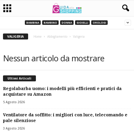
BAMBINA
BAMBINO
DONNA
GIOIELLI
OROLOGI
VALIGERIA
Home
Abbigliamento
Valigeria
Nessun articolo da mostrare
Ultimi Articoli
Regolabarba uomo: i modelli più efficienti e pratici da
acquistare su Amazon
5 Agosto 2026
Ventilatore da soffitto: i migliori con luce, telecomando e
pale silenziose
3 Agosto 2026