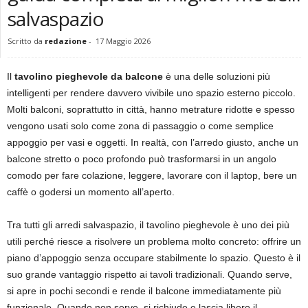
salvaspazio
Scritto da
redazione
-
17 Maggio 2026
Il
tavolino pieghevole da balcone
è una delle soluzioni più
intelligenti per rendere davvero vivibile uno spazio esterno piccolo.
Molti balconi, soprattutto in città, hanno metrature ridotte e spesso
vengono usati solo come zona di passaggio o come semplice
appoggio per vasi e oggetti. In realtà, con l’arredo giusto, anche un
balcone stretto o poco profondo può trasformarsi in un angolo
comodo per fare colazione, leggere, lavorare con il laptop, bere un
caffè o godersi un momento all’aperto.
Tra tutti gli arredi salvaspazio, il tavolino pieghevole è uno dei più
utili perché riesce a risolvere un problema molto concreto: offrire un
piano d’appoggio senza occupare stabilmente lo spazio. Questo è il
suo grande vantaggio rispetto ai tavoli tradizionali. Quando serve,
si apre in pochi secondi e rende il balcone immediatamente più
funzionale. Quando non serve, si richiude e lascia libero il