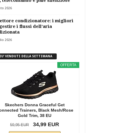
, telecomando e pale silenziose
sto 2026
ettore condizionatore: i migliori
gestire i flussi dell’aria
izionata
lio 2026
PIU’ VENDUTI DELLA SETTIMANA
OFFERTA
Skechers Donna Graceful Get
onnected Trainers, Black Mesh/Rose
Gold Trim, 38 EU
34,99 EUR
59,95 EUR