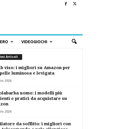
BERO
VIDEOGIOCHI
imi Articoli
b viso: i migliori su Amazon per
pelle luminosa e levigata
sto 2026
labarba uomo: i modelli più
cienti e pratici da acquistare su
zon
sto 2026
ilatore da soffitto: i migliori con