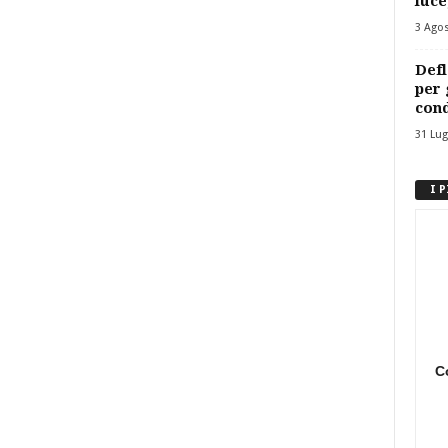
luce
3 Ago
Defl
per 
cond
31 Lug
I 
C