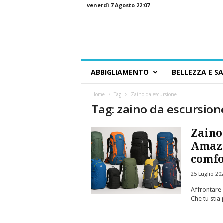
venerdì 7 Agosto 22:07
G
ABBIGLIAMENTO
BELLEZZA E S
u
i
Home
Tag
Zaino da escursione
d
Tag: zaino da escursion
a
a
l
Zaino 
l
Amazo
o
comfo
S
h
25 Luglio 20
o
p
Affrontare 
Che tu stia
p
i
n