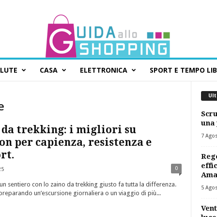
ALUTE
CASA
ELETTRONICA
SPORT E TEMPO LI
Ult
e
Scru
una 
da trekking: i migliori su
7 Ago
n per capienza, resistenza e
rt.
Rego
effi
0
25
Ama
un sentiero con lo zaino da trekking giusto fa tutta la differenza.
5 Ago
 preparando un’escursione giornaliera o un viaggio di più...
Vent