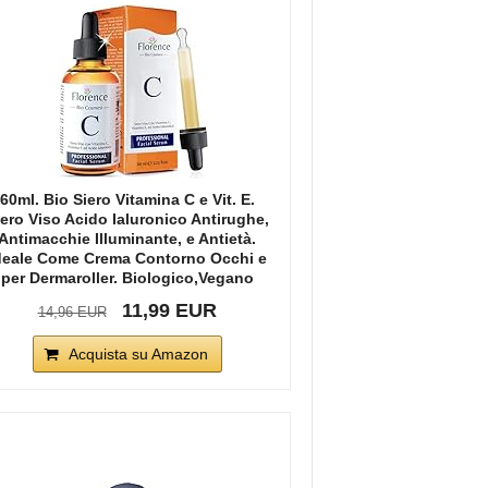
60ml. Bio Siero Vitamina C e Vit. E.
iero Viso Acido Ialuronico Antirughe,
Antimacchie Illuminante, e Antietà.
deale Come Crema Contorno Occhi e
per Dermaroller. Biologico,Vegano
11,99 EUR
14,96 EUR
Acquista su Amazon