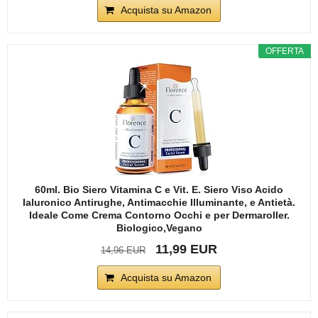
Acquista su Amazon
OFFERTA
60ml. Bio Siero Vitamina C e Vit. E. Siero Viso Acido
Ialuronico Antirughe, Antimacchie Illuminante, e Antietà.
Ideale Come Crema Contorno Occhi e per Dermaroller.
Biologico,Vegano
11,99 EUR
14,96 EUR
Acquista su Amazon