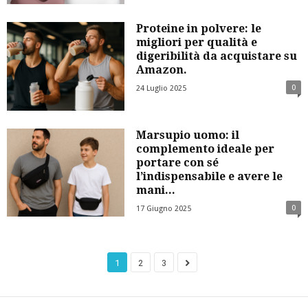
Proteine in polvere: le
migliori per qualità e
digeribilità da acquistare su
Amazon.
0
24 Luglio 2025
Marsupio uomo: il
complemento ideale per
portare con sé
l’indispensabile e avere le
mani...
0
17 Giugno 2025
1
2
3