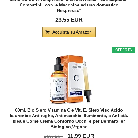
Compatibili con le Macchine ad uso domestico
Nespresso*
23,55 EUR
Acquista su Amazon
OFFERTA
60ml. Bio Siero Vitamina C e Vit. E. Siero Viso Acido
Ialuronico Antirughe, Antimacchie Illuminante, e Antietà.
Ideale Come Crema Contorno Occhi e per Dermaroller.
Biologico,Vegano
11,99 EUR
14,96 EUR