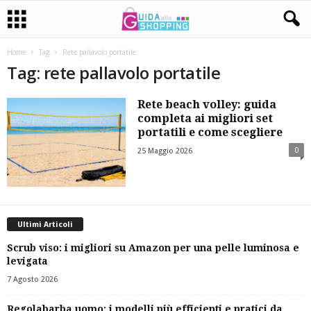
Home
Tag
Rete pallavolo portatile
Tag: rete pallavolo portatile
Rete beach volley: guida
completa ai migliori set
portatili e come scegliere
0
25 Maggio 2026
Ultimi Articoli
Scrub viso: i migliori su Amazon per una pelle luminosa e
levigata
7 Agosto 2026
Regolabarba uomo: i modelli più efficienti e pratici da