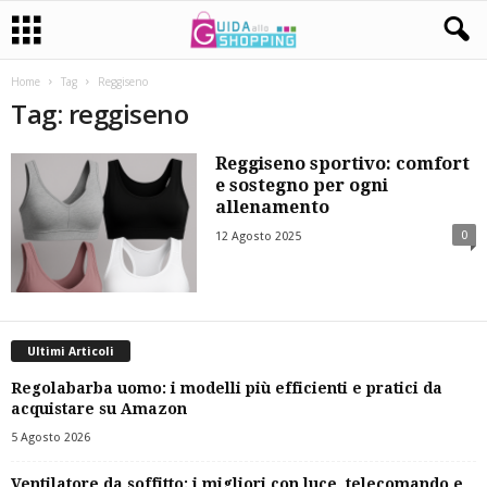
Home
Tag
Reggiseno
Tag: reggiseno
Reggiseno sportivo: comfort
e sostegno per ogni
allenamento
0
12 Agosto 2025
Ultimi Articoli
Regolabarba uomo: i modelli più efficienti e pratici da
acquistare su Amazon
5 Agosto 2026
Ventilatore da soffitto: i migliori con luce, telecomando e