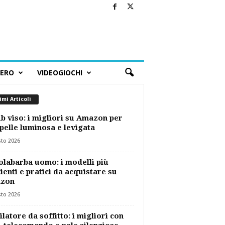
BERO
VIDEOGIOCHI
imi Articoli
b viso: i migliori su Amazon per
pelle luminosa e levigata
sto 2026
labarba uomo: i modelli più
cienti e pratici da acquistare su
zon
sto 2026
ilatore da soffitto: i migliori con