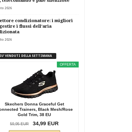
, telecomando e pale silenziose
sto 2026
ettore condizionatore: i migliori
gestire i flussi dell’aria
izionata
lio 2026
PIU’ VENDUTI DELLA SETTIMANA
OFFERTA
Skechers Donna Graceful Get
onnected Trainers, Black Mesh/Rose
Gold Trim, 38 EU
34,99 EUR
59,95 EUR