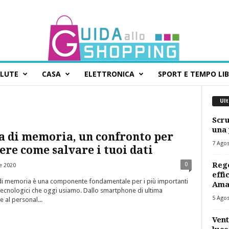
ALUTE
CASA
ELETTRONICA
SPORT E TEMPO LI
Ult
Scru
una 
a di memoria, un confronto per
7 Ago
ere come salvare i tuoi dati
Rego
0
e 2020
effi
di memoria è una componente fondamentale per i più importanti
Ama
 tecnologici che oggi usiamo. Dallo smartphone di ultima
5 Ago
 al personal...
Vent