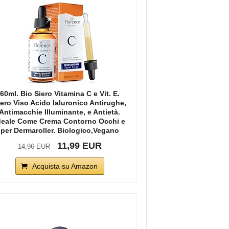
60ml. Bio Siero Vitamina C e Vit. E.
iero Viso Acido Ialuronico Antirughe,
Antimacchie Illuminante, e Antietà.
deale Come Crema Contorno Occhi e
per Dermaroller. Biologico,Vegano
11,99 EUR
14,96 EUR
Acquista su Amazon