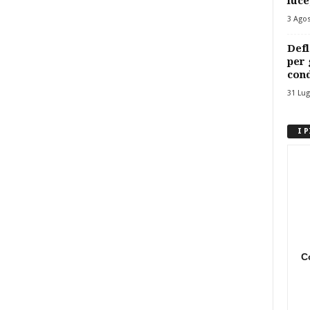
luce
3 Ago
Defl
per 
cond
31 Lug
I 
C