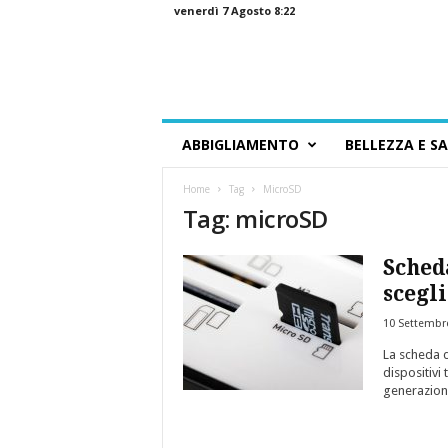
venerdì 7 Agosto 8:22
G
ABBIGLIAMENTO
BELLEZZA E S
u
i
Home
Tag
MicroSD
d
Tag: microSD
a
a
l
Sched
l
scegli
o
S
10 Settembr
h
La scheda 
o
dispositivi
p
generazione
p
i
n