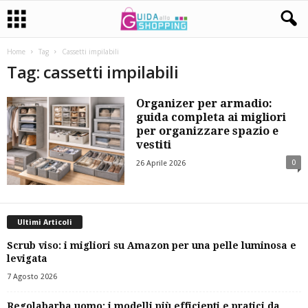
Home
Tag
Cassetti impilabili
Tag: cassetti impilabili
Organizer per armadio:
guida completa ai migliori
per organizzare spazio e
vestiti
0
26 Aprile 2026
Ultimi Articoli
Scrub viso: i migliori su Amazon per una pelle luminosa e
levigata
7 Agosto 2026
Regolabarba uomo: i modelli più efficienti e pratici da