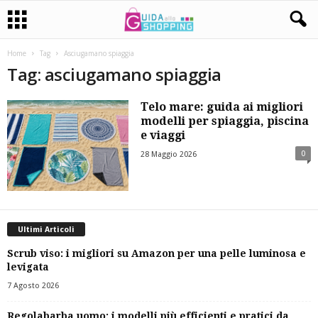
Home
Tag
Asciugamano spiaggia
Tag: asciugamano spiaggia
Telo mare: guida ai migliori
modelli per spiaggia, piscina
e viaggi
0
28 Maggio 2026
Ultimi Articoli
Scrub viso: i migliori su Amazon per una pelle luminosa e
levigata
7 Agosto 2026
Regolabarba uomo: i modelli più efficienti e pratici da