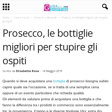
Home
Casa e cucina
Alimenti e Bevande
Prosecco, le bottiglie migliori per stupire
gli ospiti
Prosecco, le bottiglie
migliori per stupire gli
ospiti
Scritto da
Elisabetta Rosa
-
14 Maggio 2019
Quando si deve acquistare una
bottiglia
di prosecco bisogna subito
capire quale sia l’occasione, se si tratta di una semplice cena
oppure di un evento particolare che richieda qualità.
Gli elementi da valutare prima di acquistare una bottiglia e che
fanno la differenza tra i prodotti in commercio sono essenzialmente
tre: la provenienza, il tappo e le diverse tipologie (dry, extra dry,