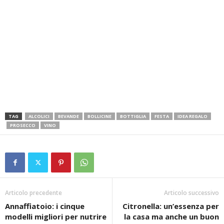
TAG
ALCOLICI
BEVANDE
BOLLICINE
BOTTIGLIA
FESTA
IDEA REGALO
PROSECCO
VINO
Articolo precedente
Articolo successivo
Annaffiatoio: i cinque
Citronella: un’essenza per
modelli migliori per nutrire
la casa ma anche un buon