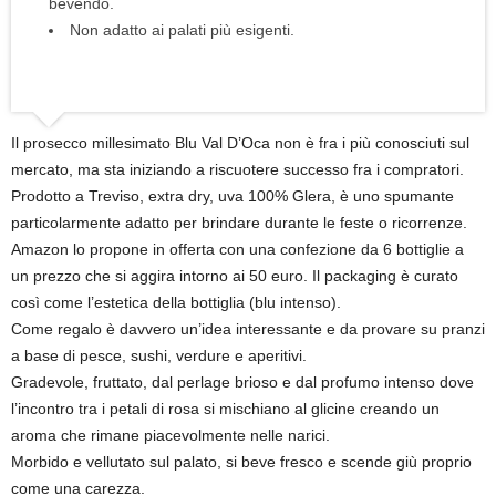
bevendo.
Non adatto ai palati più esigenti.
Il prosecco millesimato Blu Val D’Oca non è fra i più conosciuti sul
mercato, ma sta iniziando a riscuotere successo fra i compratori.
Prodotto a Treviso, extra dry, uva 100% Glera, è uno spumante
particolarmente adatto per brindare durante le feste o ricorrenze.
Amazon lo propone in offerta con una confezione da 6 bottiglie a
un prezzo che si aggira intorno ai 50 euro. Il packaging è curato
così come l’estetica della bottiglia (blu intenso).
Come regalo è davvero un’idea interessante e da provare su pranzi
a base di pesce, sushi, verdure e aperitivi.
Gradevole, fruttato, dal perlage brioso e dal profumo intenso dove
l’incontro tra i petali di rosa si mischiano al glicine creando un
aroma che rimane piacevolmente nelle narici.
Morbido e vellutato sul palato, si beve fresco e scende giù proprio
come una carezza.