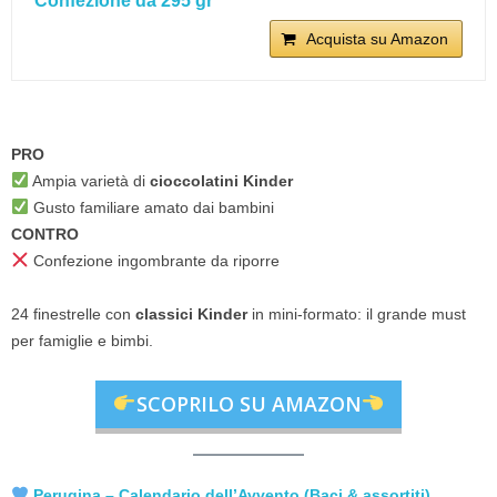
Confezione da 295 gr
Acquista su Amazon
PRO
Ampia varietà di
cioccolatini Kinder
Gusto familiare amato dai bambini
CONTRO
Confezione ingombrante da riporre
24 finestrelle con
classici Kinder
in mini-formato: il grande must
per famiglie e bimbi.
SCOPRILO SU AMAZON
Perugina – Calendario dell’Avvento (Baci & assortiti)