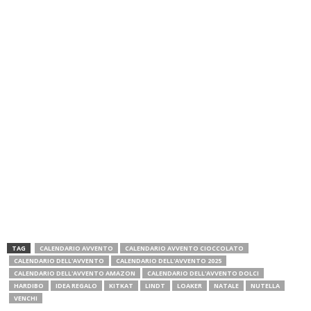
TAG
CALENDARIO AVVENTO
CALENDARIO AVVENTO CIOCCOLATO
CALENDARIO DELL'AVVENTO
CALENDARIO DELL'AVVENTO 2025
CALENDARIO DELL'AVVENTO AMAZON
CALENDARIO DELL'AVVENTO DOLCI
HARDIBO
IDEA REGALO
KITKAT
LINDT
LOAKER
NATALE
NUTELLA
VENCHI